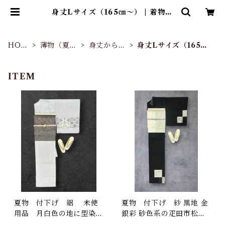
身丈Lサイズ（165㎝～） | 着物
ひょうたん堂
HOM
薄物（夏
身丈から選
身丈Lサイズ（165㎝
E
物）
ぶ
～）
ITEM
夏物 付下げ 絽 未使
夏物 付下げ 紗 黒地 金
用品 月白色の地に型染め
銀彩 砂色系の疋田市松に
の唐花文様 作家物 しつ
雪輪など 裄丈 72㎝ K65