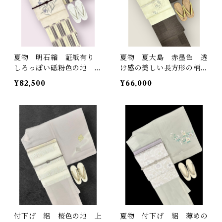
夏物 明石縮 証紙有り
夏物 夏大島 赤墨色 透
しろっぽい砥粉色の地 暗
け感の美しい長方形の柄
紅色の絣 裄丈 66㎝ K5
裄丈 68.5㎝ K5768
¥82,500
¥66,000
806
付下げ 絽 桜色の地 上
夏物 付下げ 絽 薄めの