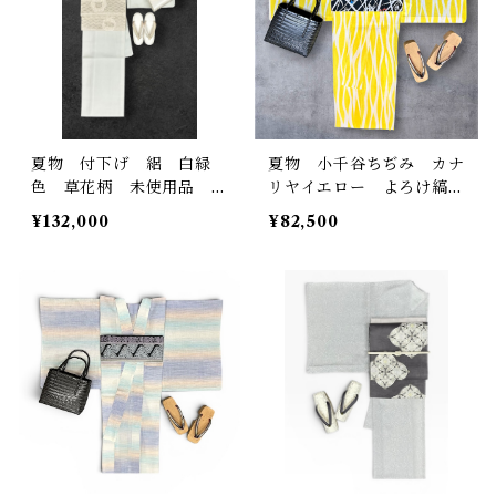
夏物 付下げ 絽 白緑
夏物 小千谷ちぢみ カナ
色 草花柄 未使用品 裄
リヤイエロー よろけ縞
丈 68.5㎝ K6932
お仕立て品 証紙あり 裄
¥132,000
¥82,500
丈 71㎝ K7039