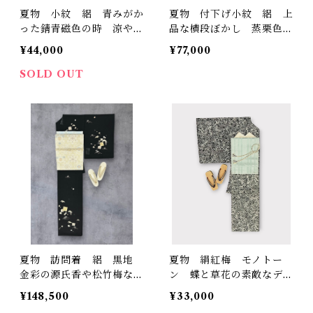
夏物 小紋 絽 青みがか
夏物 付下げ小紋 絽 上
った錆青磁色の時 涼やか
品な横段ぼかし 蒸栗色
に流れる曲線 裄丈 69.5
枯草色 藤鼠色など 裄丈
¥44,000
¥77,000
㎝ K6927
66㎝ K6353
SOLD OUT
夏物 訪問着 絽 黒地
夏物 絹紅梅 モノトー
金彩の源氏香や松竹梅な
ン 蝶と草花の素敵なデザ
ど 裄丈 67㎝ K6819
イン 裄丈 71㎝ K5998
¥148,500
¥33,000