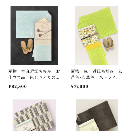
裄丈 68㎝ K6934
夏物 本麻近江ちぢみ お
夏物 麻 近江ちぢみ 若
仕立て品 色とりどりの涼
苗色×若草色 ストライ
やかな水色系 細かいお洒
プ お仕立て品 裄丈 69
¥82,500
¥77,000
落な横段 証紙 反端 しつ
㎝ K6839
け糸つき 裄丈 69㎝ K6
837