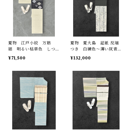
夏物 江戸小紋 万筋
夏物 夏大島 証紙 反端
絽 明るい枯草色 しつけ
つき 白練色〜薄い灰青色
糸付き 裄丈 68.5㎝ K6
の縦縞 穏やかな草花柄
¥71,500
¥132,000
818
裄丈 68㎝ K7003