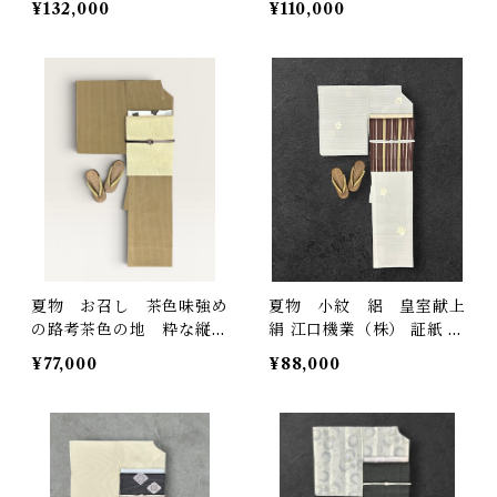
¥132,000
¥110,000
け糸 反端つき 落款あり
49
裄丈 68㎝ K6933
夏物 お召し 茶色味強め
夏物 小紋 絽 皇室献上
の路考茶色の地 粋な縦
絹 江口機業（株） 証紙 反
縞 裄丈 67㎝ K7107
端付き 絹鼠色の地 銀
¥77,000
¥88,000
彩 四季の花 裄丈 69
㎝ K7192