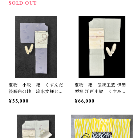
SOLD OUT
夏物 小紋 絽 くすんだ
夏物 絽 伝統工芸 伊勢
淡藤色の地 流水文様と抽
型写 江戸小紋 くすみの
象的な水鳥のような素敵な
ある裏葉柳色 大小あら
¥55,000
¥66,000
お柄 裄丈 70㎝ K6977
れ 反端 しつけ糸つき
裄丈 68㎝ K7073