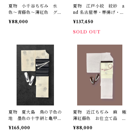
夏物 小千谷ちぢみ 水
夏物 江戸小紋 紋紗 a
色〜青藤色〜薄紅色 グラ
nd 名古屋帯・帯揚げ・帯
デーション 高島屋 裄丈
締め銀鼠色 K6855
¥88,000
¥137,450
71㎝ K7001
SOLD OUT
夏物 夏大島 鳥の子色の
夏物 近江ちぢみ 麻 極
地 墨色の十字絣と亀甲柄
薄紅藤色 お仕立て品 裄
で施されたお洒落な雪輪
丈 69.5㎝ K6814
¥165,000
¥88,000
証紙 反端 しつけ糸つき