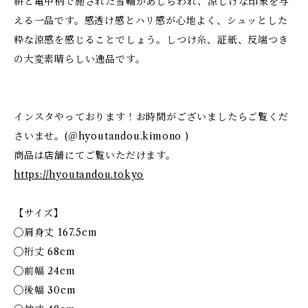
絣と亀甲柄で施された雪輪があしらわれ、涼しげな印象を与
える一品です。感透け感とハリ感が心地よく、シュッとした
粋な涼感を感じることでしょう。しつけ糸、証紙、反端つき
の大変素晴らしい逸品です。
インスタやっております！お時間がございましたらご覧くだ
さいませ。(＠hyoutandou.kimono )
商品は店舗にてご覧いただけます。
https://hyoutandou.tokyo
【サイズ】
◯肩身丈 167.5cm
◯裄丈 68cm
◯前幅 24cm
◯後幅 30cm