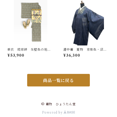
単衣 琉球絣 生壁色の地
道中着 夏物 京紫色・深縹
お洒落な格子 裄丈 63.5㎝
色のぼかし 紫水晶色の細い
¥53,900
¥36,300
K7104
縦線 透け感あり 紗 裄丈
68㎝ K6045
商品一覧に戻る
© 着物 ひょうたん堂
Powered by