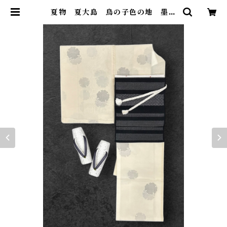
夏物 夏大島 鳥の子色の地 墨色
の十字絣と亀甲柄で施されたお洒落
な雪輪 証紙 反端 しつけ糸つき
裄丈 68㎝ K6934 | 着物 ひょう
たん堂