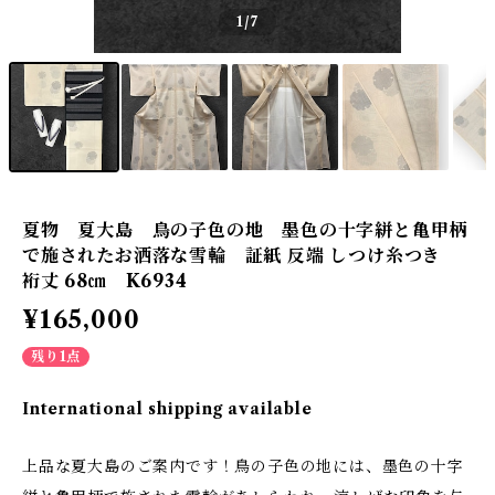
1
/7
夏物 夏大島 鳥の子色の地 墨色の十字絣と亀甲柄
で施されたお洒落な雪輪 証紙 反端 しつけ糸つき
裄丈 68㎝ K6934
¥165,000
残り1点
International shipping available
上品な夏大島のご案内です！鳥の子色の地には、墨色の十字