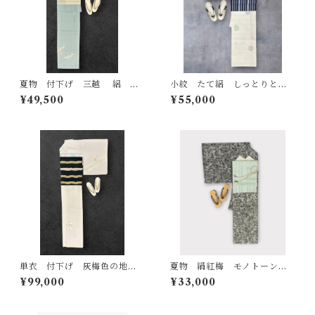
夏物 付下げ 三越 絽 う
小紋 たて絽 しっとりとし
すめの千草色の地 流水に花
た生成色の地 濃淡のある藍
¥49,500
¥55,000
筏 金彩 一つ紋（ぬい紋）
墨茶色の露芝と草花の丸文
裄丈 67.3㎝ K6612
裄丈 66.5㎝ K7017
単衣 付下げ 灰梅色の地
夏物 絹紅梅 モノトーン
雪輪をかたどったような扇に
蝶と草花の素敵なデザイン
¥99,000
¥33,000
優雅な小花の柄 しつけ糸つ
裄丈 71㎝ K5998
き 裄丈 68.5㎝ K6671