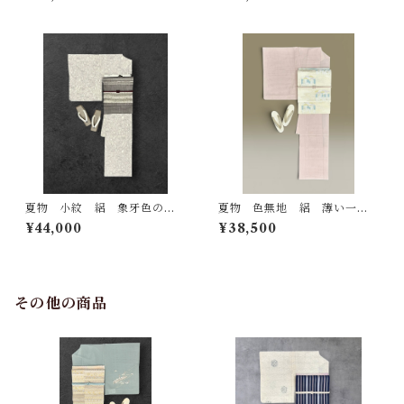
シックで上品なお色味 裄丈
き 絹鼠色の地 銀彩 四季
65㎝ K6780
の花 裄丈 69㎝ K7192
夏物 小紋 絽 象牙色の
夏物 色無地 絽 薄い一斤
地 葡萄茶色 菖蒲科の植
染色 一つ紋（ぬき紋） 裄
¥44,000
¥38,500
物 総柄 裄丈 67.5㎝ K718
丈 66㎝ K6606
9
その他の商品