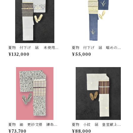
夏物 付下げ 絽 未使用
夏物 付下げ 絽 暗めの薄
品 月白色の地に型染めの唐
花色の地 流水と草花 反端
¥132,000
¥55,000
花文様 作家物 しつけ糸
つき ガード加工済み 裄丈6
反端つき 落款あり 裄丈 68
4.5㎝ K7101
㎝ K6933
夏物 紬 更紗文様 練色の
夏物 小紋 絽 皇室献上絹
地 鈍色 墨色 銀煤竹色などの
江口機業（株） 証紙 反端付
¥73,700
¥88,000