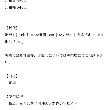
◯袖丈 49cm
◯袖幅 34cm
【折代】
裄出し[ 袖側 1cm 身頃側 -cm ] 身丈出し [ 内揚 2.5cm 袖丈
出し 2cm ]
実際に出る寸法等、お直しについては専門店にてご相談下さ
い。
【素材】
正絹
【使用状況】
新品、または新品同様の大変良い状態です