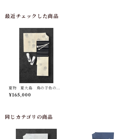
最近チェックした商品
夏物 夏大島 鳥の子色の
地 墨色の十字絣と亀甲柄で
¥165,000
施されたお洒落な雪輪 証紙
反端 しつけ糸つき 裄丈 68
㎝ K6934
同じカテゴリの商品