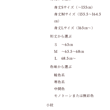
身丈Sサイズ（～155㎝）
身丈Mサイズ（155.5～164.5
㎝）
身丈Lサイズ（165㎝～）
裄丈から選ぶ
Ｓ ～65㎝
Ｍ ～65.5～68㎝
Ｌ 68.5㎝～
色味から選ぶ
暖色系
寒色系
中間色
モノトーンまたは無彩色
小紋