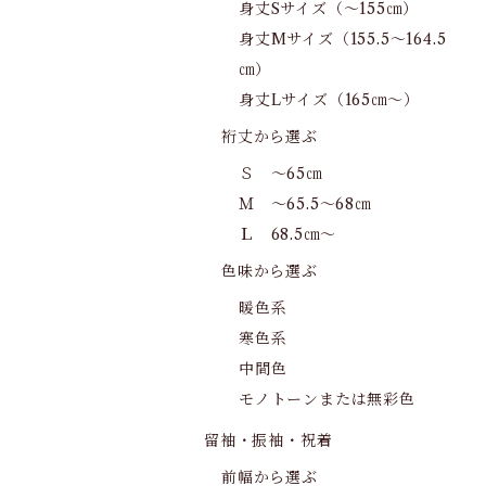
身丈Sサイズ（～155㎝）
身丈Mサイズ（155.5～164.5
㎝）
身丈Lサイズ（165㎝～）
裄丈から選ぶ
Ｓ ～65㎝
Ｍ ～65.5～68㎝
Ｌ 68.5㎝～
色味から選ぶ
暖色系
寒色系
中間色
モノトーンまたは無彩色
留袖・振袖・祝着
前幅から選ぶ