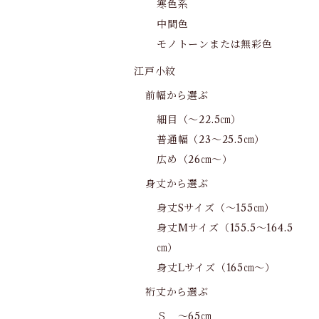
寒色系
中間色
モノトーンまたは無彩色
江戸小紋
前幅から選ぶ
細目（～22.5㎝）
普通幅（23～25.5㎝）
広め（26㎝～）
身丈から選ぶ
身丈Sサイズ（～155㎝）
身丈Mサイズ（155.5～164.5
㎝）
身丈Lサイズ（165㎝～）
裄丈から選ぶ
Ｓ ～65㎝