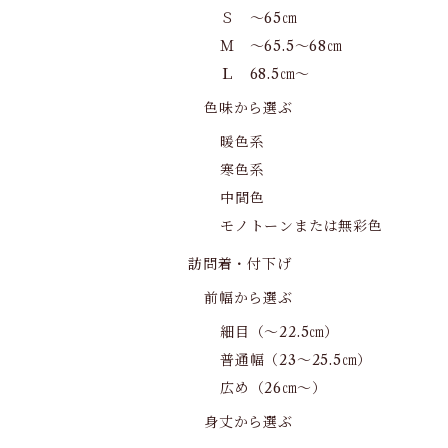
Ｓ ～65㎝
Ｍ ～65.5～68㎝
Ｌ 68.5㎝～
色味から選ぶ
暖色系
寒色系
中間色
モノトーンまたは無彩色
訪問着・付下げ
前幅から選ぶ
細目（～22.5㎝）
普通幅（23～25.5㎝）
広め（26㎝～）
身丈から選ぶ