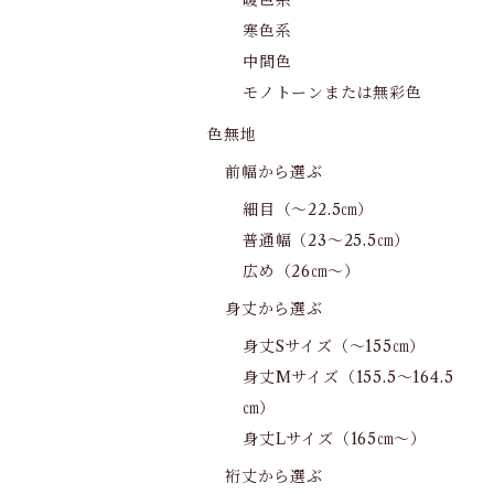
暖色系
寒色系
中間色
モノトーンまたは無彩色
色無地
前幅から選ぶ
細目（～22.5㎝）
普通幅（23～25.5㎝）
広め（26㎝～）
身丈から選ぶ
身丈Sサイズ（～155㎝）
身丈Mサイズ（155.5～164.5
㎝）
身丈Lサイズ（165㎝～）
裄丈から選ぶ