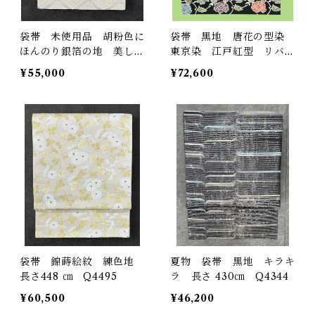
袋帯 未使用品 胡粉色に
袋帯 黒地 唐花の型染
ほんのり銀箔の地 美しい
東京染 江戸紅型 リバー
花菱模様 長さ440
シブル 紬地 長さ 454
¥55,000
¥72,600
㎝ Q4943
㎝ Q4688
袋帯 錦蒔絵紋 練色地
夏物 袋帯 黒地 キラキ
長さ448 ㎝ Q4495
ラ 長さ 430㎝ Q4344
¥60,500
¥46,200