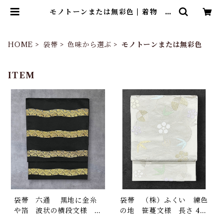
モノトーンまたは無彩色 | 着物 ひ
ょうたん堂
HOME
袋帯
色味から選ぶ
モノトーンまたは無彩色
ITEM
袋帯 六通 黒地に金糸
袋帯 （株）ふくい 練色
や箔 波状の横段文様 長
の地 笹蔓文様 長さ 44
さ432㎝ Q6867
0㎝ Q6984