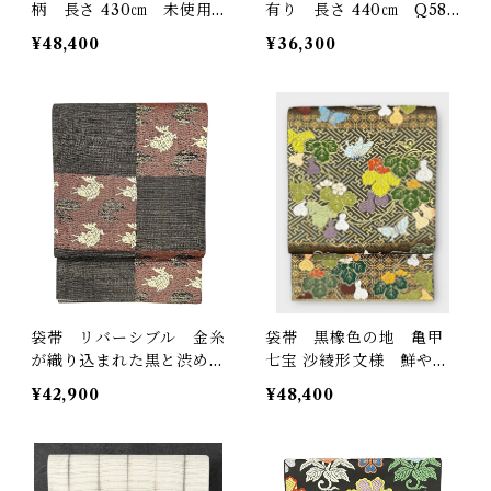
柄 長さ 430㎝ 未使用
有り 長さ 440㎝ Q589
品 Q5196
8
¥48,400
¥36,300
袋帯 リバーシブル 金糸
袋帯 黒橡色の地 亀甲
が織り込まれた黒と渋めの
七宝 沙綾形文様 鮮やか
小豆色 市松模様 荒磯
なお色味の瓢箪 桐 蝶など
¥42,900
¥48,400
文 未使用品 長さ 442
の吉祥文様 長さ 436
㎝ Q5017
㎝ Q5069