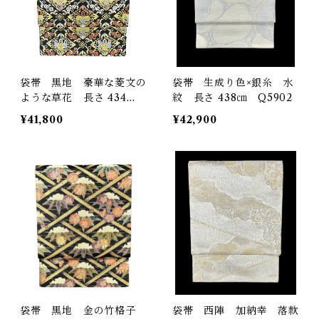
袋帯 黒地 豪華な菱文の
袋帯 生成り色×銀糸 水
ような草花 長さ 434
紋 長さ 438㎝ Q5902
㎝ Q6318
¥41,800
¥42,900
袋帯 黒地 金の竹格子
袋帯 西陣 加納幸 落款