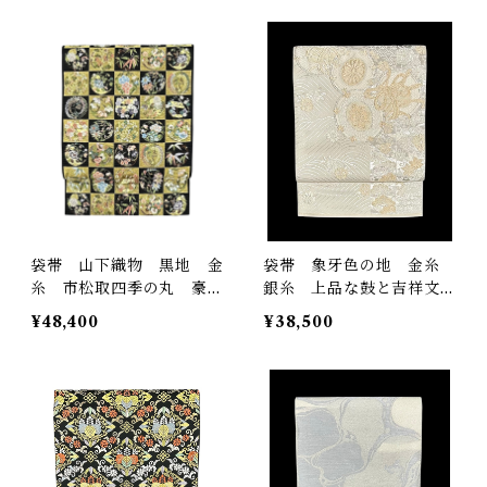
袋帯 山下織物 黒地 金
袋帯 象牙色の地 金糸
糸 市松取四季の丸 豪
銀糸 上品な鼓と吉祥文
華 長さ 439㎝ Q61
様 長さ437 ㎝ Q6488
¥48,400
¥38,500
15