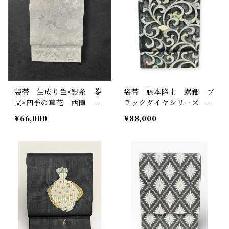
袋帯 生成り色×銀糸 菱
袋帯 藤本隆士 螺鈿 ブ
文×四季の草花 西陣 証
ラックダイヤシリーズ 練
紙あり 長さ 450㎝ Q6
色の地 長さ 447㎝ Q6
¥66,000
¥88,000
632
519