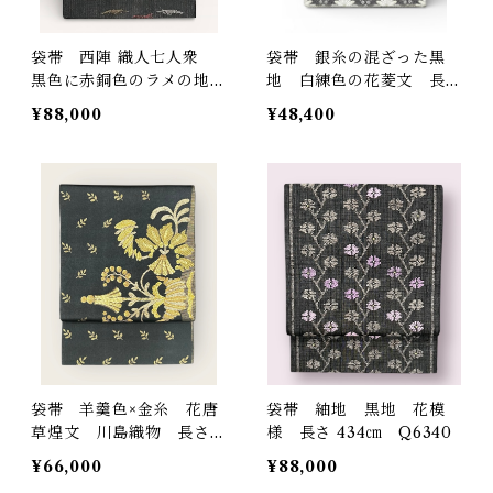
袋帯 西陣 織人七人衆
袋帯 銀糸の混ざった黒
黒色に赤銅色のラメの地
地 白練色の花菱文 長さ
ヒラメとエビのユニークな
440㎝ Q6321
¥88,000
¥48,400
柄 長さ 443㎝ Q6862
袋帯 羊羹色×金糸 花唐
袋帯 紬地 黒地 花模
草煌文 川島織物 長さ 4
様 長さ 434㎝ Q6340
29㎝ Q6528
¥66,000
¥88,000