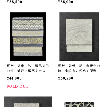
¥38,500
¥88,000
夏帯 袋帯 紗 藍墨茶色
夏帯 袋帯 絽 象牙色の
の地 横段に鳳凰や吉祥文
地 金銀糸の煌めく優雅な
様など 長さ 440㎝ Q6
波のような柄 長さ 435
¥44,000
¥60,500
941
㎝ Q5821
SOLD OUT