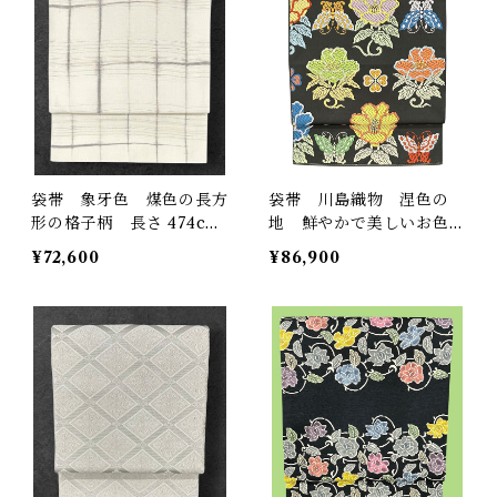
袋帯 象牙色 煤色の長方
袋帯 川島織物 涅色の
形の格子柄 長さ 474cm
地 鮮やかで美しいお色味
シンプル Q5261
の蝶や花の文様 長さ 42
¥72,600
¥86,900
0㎝ Q4443