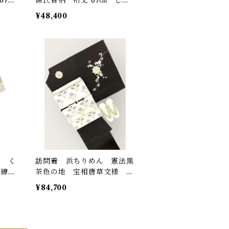
け糸あり K5038
¥48,400
ト く
訪問着 浜ちりめん 憲法黒
花繚
茶色の地 宝相唐草文様 一
67.
つ紋(縫い紋) しつけ糸・反
¥84,700
端つき 裄丈 66.5㎝ K561
5