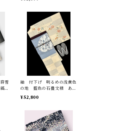
㎝ K5774
 蒋雪
紬 付下げ 明るめの浅黄色
縦縞
の地 藍色の石畳文様 あた
67
たかいお色味の植物の柄 裄
¥52,800
丈 68㎝ K6048