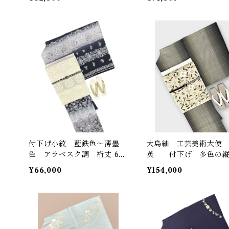
付下げ小紋 藍鉄色～薄墨
大島紬 工芸美術大使
色 アラベスク調 裄丈 64.
英 付下げ 多色の
5㎝ K6415
刺繍柄 落款あり 裄丈 
¥66,000
¥154,000
㎝ K6294