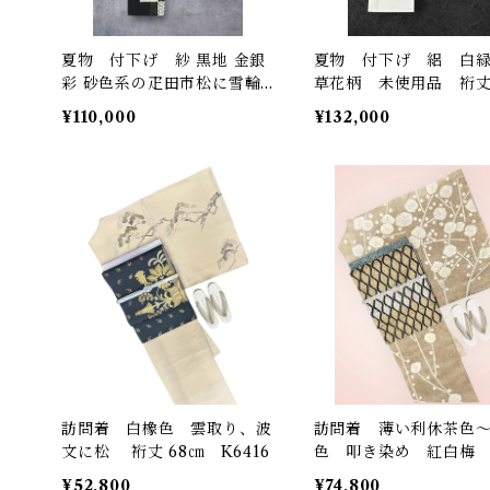
夏物 付下げ 紗 黒地 金銀
夏物 付下げ 絽 白
彩 砂色系の疋田市松に雪輪
草花柄 未使用品 裄丈 
など 裄丈 72㎝ K6549
5㎝ K6932
¥110,000
¥132,000
訪問着 白橡色 雲取り、波
訪問着 薄い利休茶色
文に松 裄丈 68㎝ K6416
色 叩き染め 紅白梅
68㎝ K6443
¥52,800
¥74,800