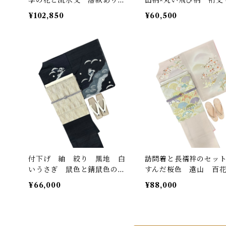
裄丈 66㎝ K5679
㎝ K4891
¥102,850
¥60,500
付下げ 紬 絞り 黒地 白
訪問着と長襦袢のセッ
いうさぎ 鼠色と錆鼠色の流
すんだ桜色 遠山 百
水文様 しつけ糸つき 裄丈
乱 金彩 一つ紋 裄丈 
¥66,000
¥88,000
68.5㎝ K5967
5㎝ K5042