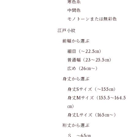
寒色系
中間色
モノトーンまたは無彩色
江戸小紋
前幅から選ぶ
細目（～22.5㎝）
普通幅（23～25.5㎝）
広め（26㎝～）
身丈から選ぶ
身丈Sサイズ（～155㎝）
身丈Mサイズ（155.5～164.5
㎝）
身丈Lサイズ（165㎝～）
裄丈から選ぶ
Ｓ ～65㎝