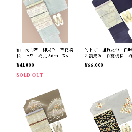
紬 訪問着 柳鼠色 草花模
付下げ 加賀友禅 白
様 上品 裄丈 66㎝ K625
る濃鼠色 笹蔓模様 裄
2
7.5㎝ 落款あり K600
¥41,800
¥66,000
SOLD OUT