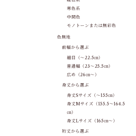
暖色系
寒色系
中間色
モノトーンまたは無彩色
色無地
前幅から選ぶ
細目（～22.5㎝）
普通幅（23～25.5㎝）
広め（26㎝～）
身丈から選ぶ
身丈Sサイズ（～155㎝）
身丈Mサイズ（155.5～164.5
㎝）
身丈Lサイズ（165㎝～）
裄丈から選ぶ