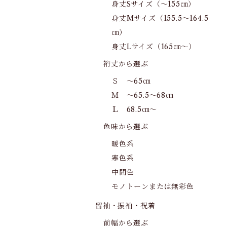
身丈Sサイズ（～155㎝）
身丈Mサイズ（155.5～164.5
㎝）
身丈Lサイズ（165㎝～）
裄丈から選ぶ
Ｓ ～65㎝
Ｍ ～65.5～68㎝
Ｌ 68.5㎝～
色味から選ぶ
暖色系
寒色系
中間色
モノトーンまたは無彩色
留袖・振袖・祝着
前幅から選ぶ