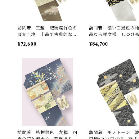
訪問着 三越 肥後煤竹色の
訪問着 濃い白鼠色の
ぼかし地 上品で古典的な吉
品な吉祥文様 しつけ
祥文様 一つ紋(縫い紋) し
き 裄丈 70㎝ K5745
¥72,600
¥84,700
つけ糸つき 裄丈 65㎝ K4
839
訪問着 桔梗鼠色 友禅 四
訪問着 モノトーン 波
季の花と流水文 落款あり
田柄×丸い飛び柄 裄丈 