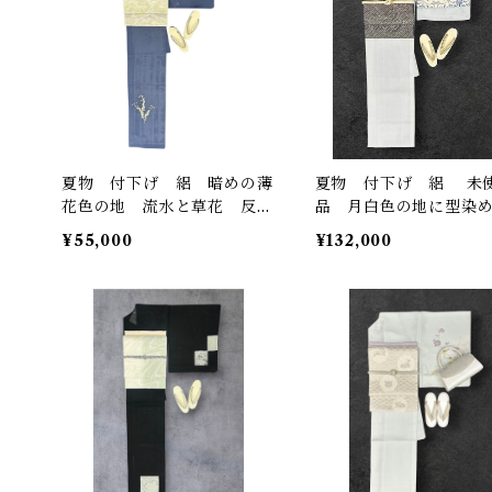
夏物 付下げ 絽 暗めの薄
夏物 付下げ 絽 未
花色の地 流水と草花 反端
品 月白色の地に型染
つき ガード加工済み 裄丈
花文様 作家物 しつ
¥55,000
¥132,000
64.5㎝ K7101
反端つき 落款あり 裄丈 68
㎝ K6933