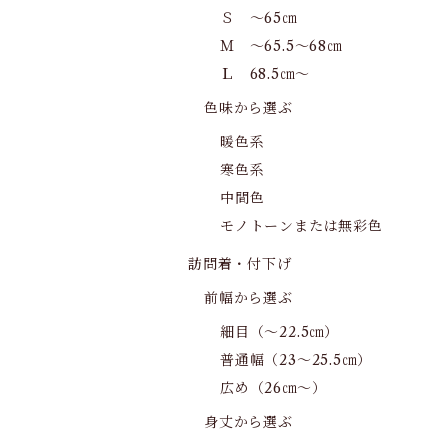
Ｓ ～65㎝
Ｍ ～65.5～68㎝
Ｌ 68.5㎝～
色味から選ぶ
暖色系
寒色系
中間色
モノトーンまたは無彩色
訪問着・付下げ
前幅から選ぶ
細目（～22.5㎝）
普通幅（23～25.5㎝）
広め（26㎝～）
身丈から選ぶ