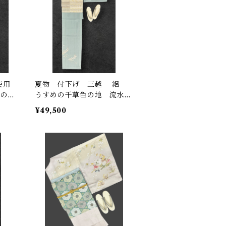
使用
夏物 付下げ 三越 絽
めの唐
うすめの千草色の地 流水に
け糸
花筏 金彩 一つ紋（ぬい
¥49,500
紋） 裄丈 67.3㎝ K6612