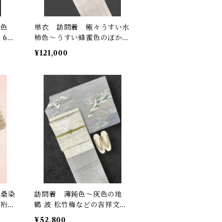
緑色
単衣 訪問着 極々うすい水
68.
柿色～うすい蜂蜜色のぼかし
地 小花と沙綾形の地紋 上
¥121,000
品な四季折々の植物の柄 し
つけ糸つき 裄丈 68.5㎝
K6672
～桑染
訪問着 薄鈍色～灰色の地
 裄丈
鶴 波 松竹梅などの吉祥文
様 しつけ糸つき 裄丈69
¥52,800