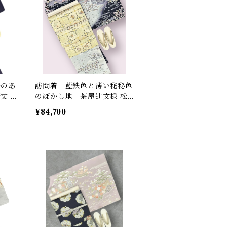
味のあ
訪問着 藍鉄色と薄い秘秘色
丈 6
のぼかし地 茶屋辻文様 松
2
竹梅 四季の花 しつけ糸つ
¥84,700
き 裄丈 68㎝ K6125