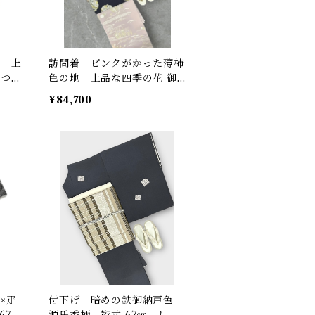
地 上
訪問着 ピンクがかった薄柿
糸つ
色の地 上品な四季の花 御
所車など 金駒刺繡 裄丈 6
¥84,700
7㎝ K5926
×疋
付下げ 暗めの鉄御納戸色
67
源氏香柄 裄丈 67㎝ しつ