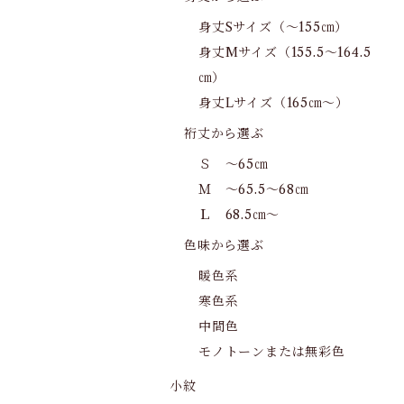
身丈Sサイズ（～155㎝）
身丈Mサイズ（155.5～164.5
㎝）
身丈Lサイズ（165㎝～）
裄丈から選ぶ
Ｓ ～65㎝
Ｍ ～65.5～68㎝
Ｌ 68.5㎝～
色味から選ぶ
暖色系
寒色系
中間色
モノトーンまたは無彩色
小紋