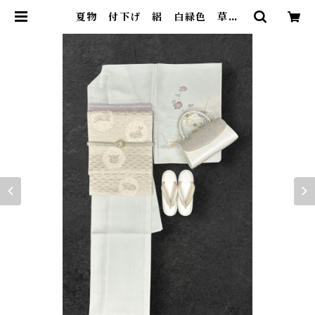
夏物 付下げ 絽 白緑色 草花
柄 未使用品 裄丈 68.5㎝ K69
32 | 着物 ひょうたん堂