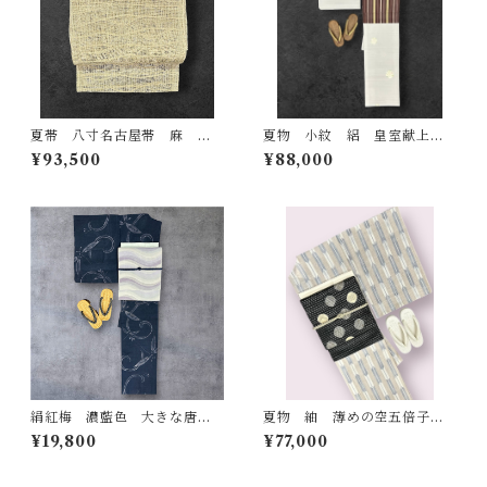
夏帯 八寸名古屋帯 麻 む
夏物 小紋 絽 皇室献上絹
ら田 枯色×鳥の子色 繊細な
江口機業（株） 証紙 反端付
¥93,500
¥88,000
曲線 長さ 374㎝ Q6704
き 絹鼠色の地 銀彩 四季
の花 裄丈 69㎝ K7192
絹紅梅 濃藍色 大きな唐草
夏物 紬 薄めの空五倍子色×
文様 裄丈 64㎝ K6608
生成り色×グレーがかった藍
¥19,800
¥77,000
色 矢絣 裄丈 68㎝ K560
3