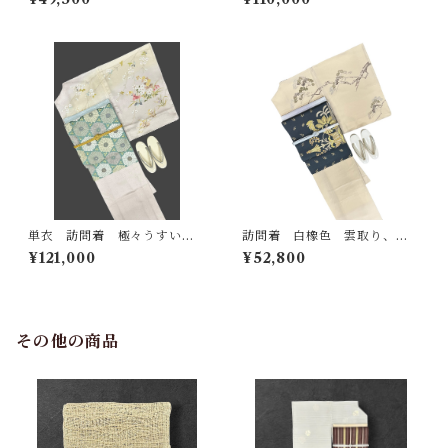
筏 金彩 一つ紋（ぬい紋）
裄丈 72㎝ K6549
裄丈 67.3㎝ K6612
単衣 訪問着 極々うすい水
訪問着 白橡色 雲取り、波
柿色～うすい蜂蜜色のぼかし
文に松 裄丈 68㎝ K6416
¥121,000
¥52,800
地 小花と沙綾形の地紋 上
品な四季折々の植物の柄 し
つけ糸つき 裄丈 68.5㎝ K
6672
その他の商品