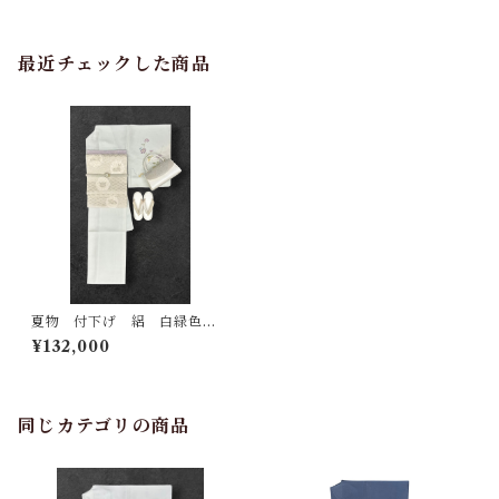
最近チェックした商品
夏物 付下げ 絽 白緑色
草花柄 未使用品 裄丈 68.5
¥132,000
㎝ K6932
同じカテゴリの商品