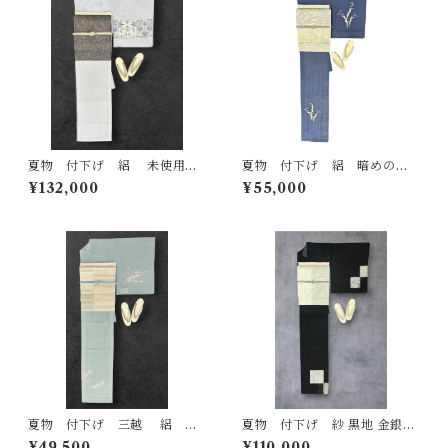
夏物 付下げ 絽 未使用
夏物 付下げ 絽 暗めの薄
品 月白色の地に型染めの唐
花色の地 流水と草花 反端
¥132,000
¥55,000
花文様 作家物 しつけ糸
つき ガード加工済み 裄丈6
反端つき 落款あり 裄丈 68
4.5㎝ K7101
㎝ K6933
夏物 付下げ 三越 絽 う
夏物 付下げ 紗 黒地 金銀彩
すめの千草色の地 流水に花
砂色系の疋田市松に雪輪など
¥49,500
¥110,000