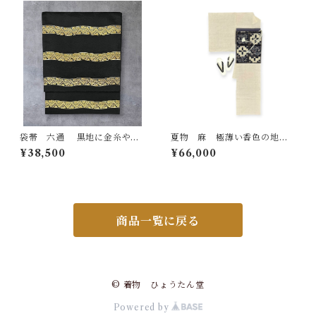
袋帯 六通 黒地に金糸や
夏物 麻 極薄い香色の地
箔 波状の横段文様 長さ432
檳榔子染色の繊細な十字絣
¥38,500
¥66,000
㎝ Q6867
裄丈 67㎝ K3960
商品一覧に戻る
© 着物 ひょうたん堂
Powered by