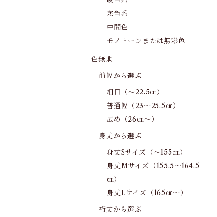
暖色系
寒色系
中間色
モノトーンまたは無彩色
色無地
前幅から選ぶ
細目（～22.5㎝）
普通幅（23～25.5㎝）
広め（26㎝～）
身丈から選ぶ
身丈Sサイズ（～155㎝）
身丈Mサイズ（155.5～164.5
㎝）
身丈Lサイズ（165㎝～）
裄丈から選ぶ