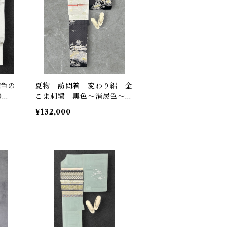
練色の
夏物 訪問着 変わり絽 金
0
こま刺繍 黒色〜消炭色〜潤
色等 優美な茶屋辻文様 裄
¥132,000
丈 68㎝ K7007