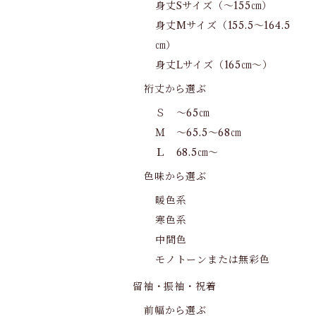
身丈Sサイズ（～155㎝）
身丈Mサイズ（155.5～164.5
㎝）
身丈Lサイズ（165㎝～）
裄丈から選ぶ
Ｓ ～65㎝
Ｍ ～65.5～68㎝
Ｌ 68.5㎝～
色味から選ぶ
暖色系
寒色系
中間色
モノトーンまたは無彩色
留袖・振袖・祝着
前幅から選ぶ