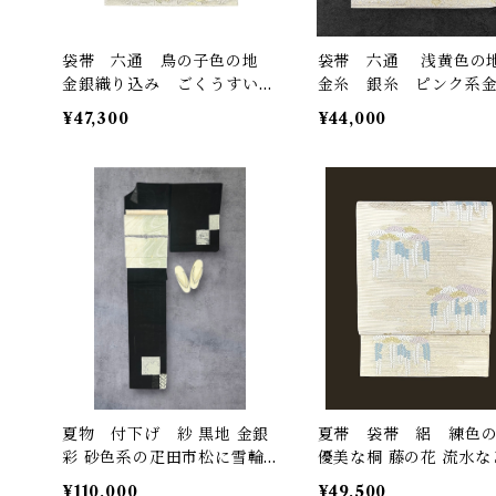
袋帯 六通 鳥の子色の地
袋帯 六通 浅黄色
金銀織り込み ごくうすい苗
金糸 銀糸 ピンク系
色～ごくうすい白群色～牡丹
割付文様 長さ 446㎝ 
¥47,300
¥44,000
鼠色などへのぼかし 長さ 4
499
27㎝ Q6811
夏物 付下げ 紗 黒地 金銀
夏帯 袋帯 絽 練色
彩 砂色系の疋田市松に雪輪
優美な桐 藤の花 流水
など 裄丈 72㎝ K6549
長さ 442㎝ Q6140
¥110,000
¥49,500