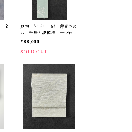
地 金
夏物 付下げ 絽 薄青色の
ど 裄
地 千鳥と波模様 一つ紋
（ぬき紋） 裄丈 67.5㎝ K
¥88,000
6970
SOLD OUT