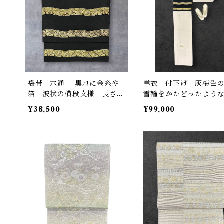
袋帯 六通 黒地に金糸や
単衣 付下げ 灰梅色
箔 波状の横段文様 長さ4
雪輪をかたどったよう
32㎝ Q6867
優雅な小花の柄 しつ
¥38,500
¥99,000
き 裄丈 68.5㎝ K667