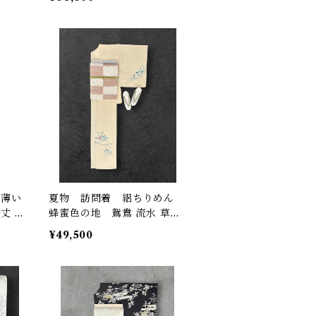
く薄い
夏物 訪問着 絽ちりめん
丈 6
蜂蜜色の地 鴛鴦 流水 草
花 一つ紋（ぬい紋） 裄丈
¥49,500
63.5㎝ K6860