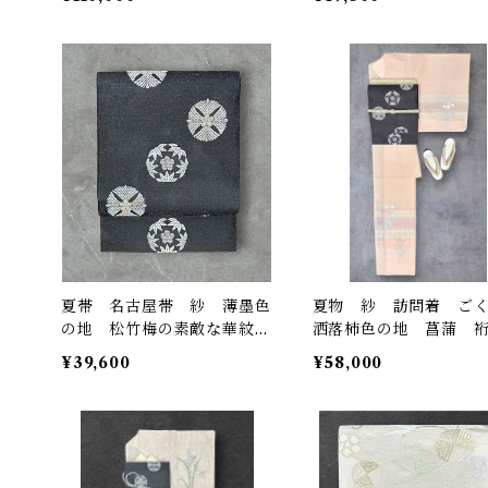
夏帯 名古屋帯 紗 薄墨色
夏物 紗 訪問着 ご
の地 松竹梅の素敵な華紋
洒落柿色の地 菖蒲 裄
京都イシハラ 証紙つき お
5㎝ K5057
¥39,600
¥58,000
仕立て品 長さ 371㎝ Q70
82