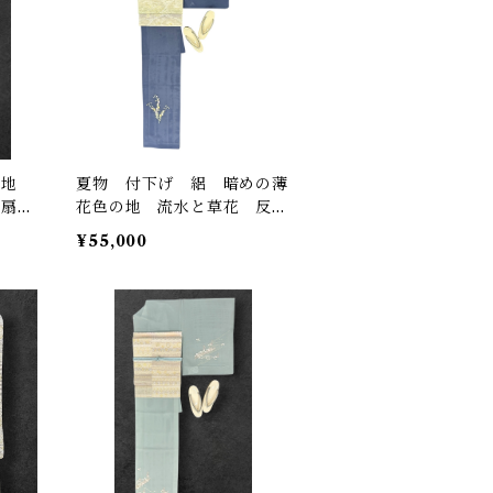
の地
夏物 付下げ 絽 暗めの薄
な扇に
花色の地 流水と草花 反端
け糸つ
つき ガード加工済み 裄丈
¥55,000
1
64.5㎝ K7101