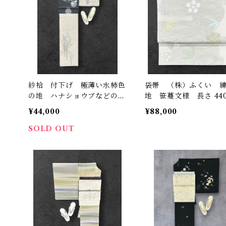
紗袷 付下げ 極薄い水柿色
袋帯 （株）ふくい 
の地 ハナショウブなどの草
地 笹蔓文様 長さ 44
花 裄丈 64㎝ K6904
㎝ Q6984
¥44,000
¥88,000
SOLD OUT