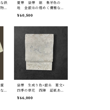
品な鉄
夏帯 袋帯 絽 象牙色の
植物の
地 金銀糸の煌めく優雅な波
み 裄
のような柄 長さ 435㎝ Q
¥60,500
5821
蜂蜜
袋帯 生成り色×銀糸 菱文×
品な
四季の草花 西陣 証紙あ
松竹梅
り 長さ 450㎝ Q6632
¥66,000
丈 6