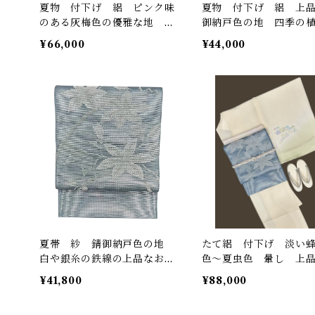
夏物 付下げ 絽 ピンク味
夏物 付下げ 絽 上
のある灰梅色の優雅な地 上
御納戸色の地 四季の
品な雪輪と草花 裄丈 66.5
丸文様 ガード加工す
¥66,000
¥44,000
㎝ K6404
丈 65.5㎝ K6604
夏帯 紗 錆御納戸色の地
たて絽 付下げ 淡い
白や銀糸の鉄線の上品なお太
色〜夏虫色 暈し 上
鼓柄 長さ 446㎝ Q6813
地 優雅な四季の花と
¥41,800
¥88,000
など しつけ糸つき 裄
7㎝ K6600