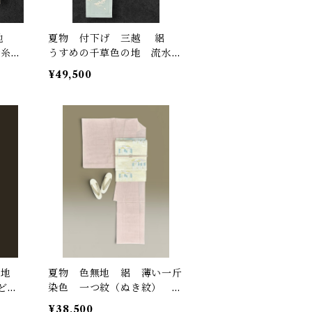
の地
夏物 付下げ 三越 絽
金糸
うすめの千草色の地 流水に
Q6
花筏 金彩 一つ紋（ぬい
¥49,500
紋） 裄丈 67.3㎝ K6612
の地
夏物 色無地 絽 薄い一斤
など
染色 一つ紋（ぬき紋） 裄
丈 66㎝ K6606
¥38,500