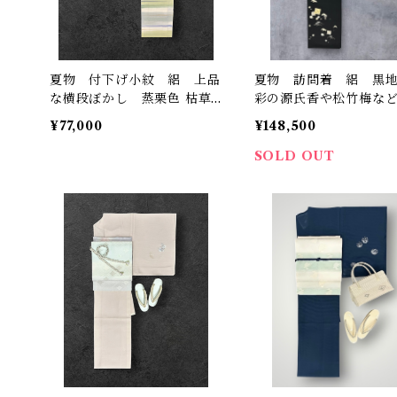
夏物 付下げ小紋 絽 上品
夏物 訪問着 絽 黒
な横段ぼかし 蒸栗色 枯草
彩の源氏香や松竹梅な
色 藤鼠色など 裄丈 66㎝
丈 67㎝ K6819
¥77,000
¥148,500
K6353
SOLD OUT