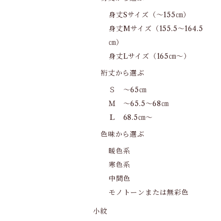
身丈Sサイズ（～155㎝）
身丈Mサイズ（155.5～164.5
㎝）
身丈Lサイズ（165㎝～）
裄丈から選ぶ
Ｓ ～65㎝
Ｍ ～65.5～68㎝
Ｌ 68.5㎝～
色味から選ぶ
暖色系
寒色系
中間色
モノトーンまたは無彩色
小紋