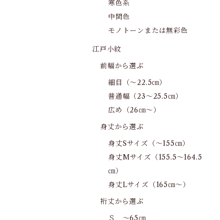
寒色系
中間色
モノトーンまたは無彩色
江戸小紋
前幅から選ぶ
細目（～22.5㎝）
普通幅（23～25.5㎝）
広め（26㎝～）
身丈から選ぶ
身丈Sサイズ（～155㎝）
身丈Mサイズ（155.5～164.5
㎝）
身丈Lサイズ（165㎝～）
裄丈から選ぶ
Ｓ ～65㎝