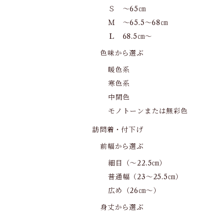
Ｓ ～65㎝
Ｍ ～65.5～68㎝
Ｌ 68.5㎝～
色味から選ぶ
暖色系
寒色系
中間色
モノトーンまたは無彩色
訪問着・付下げ
前幅から選ぶ
細目（～22.5㎝）
普通幅（23～25.5㎝）
広め（26㎝～）
身丈から選ぶ