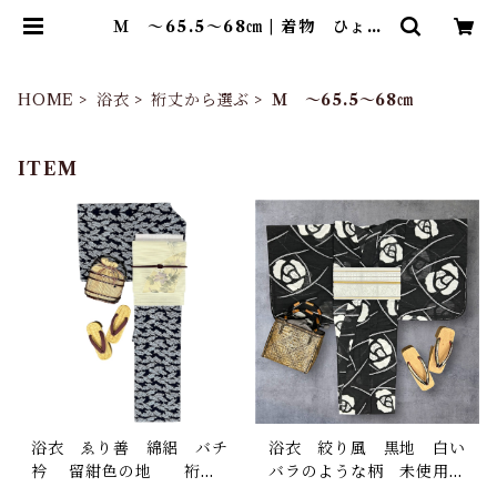
Ｍ ～65.5～68㎝ | 着物 ひょう
たん堂
HOME
浴衣
裄丈から選ぶ
Ｍ ～65.5～68㎝
ITEM
浴衣 ゑり善 綿絽 バチ
浴衣 絞り風 黒地 白い
衿 留紺色の地 裄丈6
バラのような柄 未使用
5㎝ K4711
品 裄丈66.5㎝ K7187