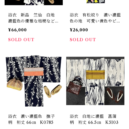
浴衣 新品 竺仙 白地
浴衣 有松絞り 濃い濃藍
濃藍色の優雅な桔梗など
色の地 可愛い黄色やピン
証紙 反端 しつけ糸つき
クの花びら 裄丈 68㎝
¥66,000
¥26,000
お仕立て品 裄丈 67.5
K3847
㎝ K6851
SOLD OUT
SOLD OUT
浴衣 濃い濃藍色 撫子
浴衣 白地に濃藍 菖蒲
柄 裄丈 66㎝ K0785
柄 裄丈 66.5㎝ K5103