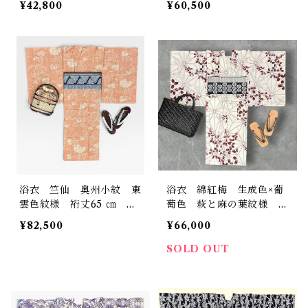
¥42,800
¥60,500
浴衣 竺仙 奥州小紋 東
浴衣 綿紅梅 生成色×葡
雲色紋様 裄丈65 ㎝ K7
萄色 萩と麻の葉紋様 裄
186
丈67.5 ㎝ K6844
¥82,500
¥66,000
SOLD OUT