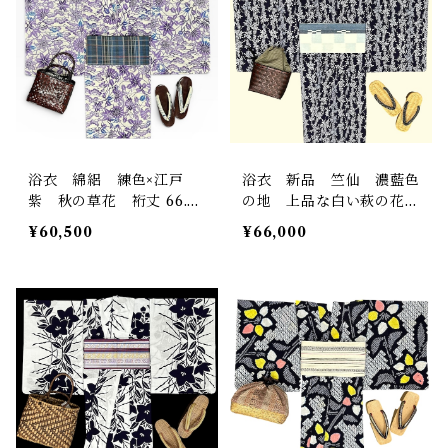
浴衣 綿絽 練色×江戸
浴衣 新品 竺仙 濃藍色
紫 秋の草花 裄丈 66.5
の地 上品な白い萩の花
㎝ K6845
証紙 反端 しつけ糸つき
¥60,500
¥66,000
お仕立て品 裄丈 67.5
㎝ K6853