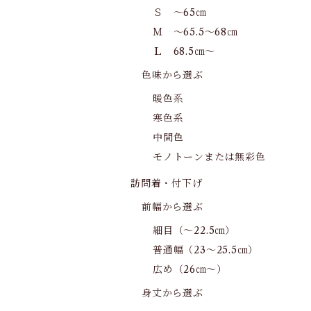
Ｓ ～65㎝
Ｍ ～65.5～68㎝
Ｌ 68.5㎝～
色味から選ぶ
暖色系
寒色系
中間色
モノトーンまたは無彩色
訪問着・付下げ
前幅から選ぶ
細目（～22.5㎝）
普通幅（23～25.5㎝）
広め（26㎝～）
身丈から選ぶ