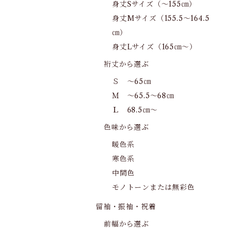
身丈Sサイズ（～155㎝）
身丈Mサイズ（155.5～164.5
㎝）
身丈Lサイズ（165㎝～）
裄丈から選ぶ
Ｓ ～65㎝
Ｍ ～65.5～68㎝
Ｌ 68.5㎝～
色味から選ぶ
暖色系
寒色系
中間色
モノトーンまたは無彩色
留袖・振袖・祝着
前幅から選ぶ