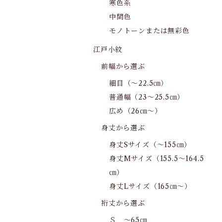
寒色系
中間色
モノトーンまたは無彩色
江戸小紋
前幅から選ぶ
細目（～22.5㎝）
普通幅（23～25.5㎝）
広め（26㎝～）
身丈から選ぶ
身丈Sサイズ（～155㎝）
身丈Mサイズ（155.5～164.5
㎝）
身丈Lサイズ（165㎝～）
裄丈から選ぶ
Ｓ ～65㎝