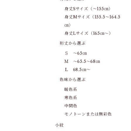
身丈Sサイズ（～155㎝）
身丈Mサイズ（155.5～164.5
㎝）
身丈Lサイズ（165㎝～）
裄丈から選ぶ
Ｓ ～65㎝
Ｍ ～65.5～68㎝
Ｌ 68.5㎝～
色味から選ぶ
暖色系
寒色系
中間色
モノトーンまたは無彩色
小紋