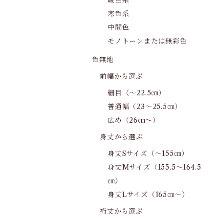
暖色系
寒色系
中間色
モノトーンまたは無彩色
色無地
前幅から選ぶ
細目（～22.5㎝）
普通幅（23～25.5㎝）
広め（26㎝～）
身丈から選ぶ
身丈Sサイズ（～155㎝）
身丈Mサイズ（155.5～164.5
㎝）
身丈Lサイズ（165㎝～）
裄丈から選ぶ