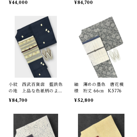
¥44,000
¥84,700
69㎝ K6250
小紋 西武百貨店 藍鉄色
紬 薄めの墨色 唐花模
の地 上品な色紙柄のよう
様 裄丈 66㎝ K5776
な飛び柄 しつけ糸つき
¥84,700
¥52,800
裄丈 70㎝ K6248