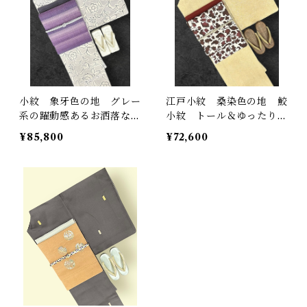
小紋 象牙色の地 グレー
江戸小紋 桑染色の地 鮫
系の躍動感あるお洒落な草
小紋 トール＆ゆったりサ
花 裄丈69.5 ㎝ K510
イズ 裄丈 68.5㎝ K468
¥85,800
¥72,600
8
0