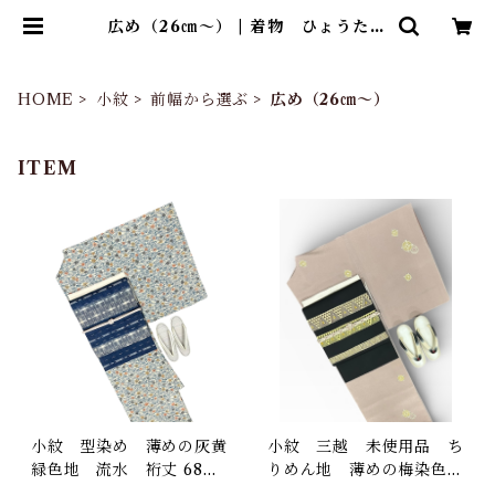
広め（26㎝～） | 着物 ひょうたん
堂
HOME
小紋
前幅から選ぶ
広め（26㎝～）
ITEM
小紋 型染め 薄めの灰黄
小紋 三越 未使用品 ち
緑色地 流水 裄丈 68
りめん地 薄めの梅染色の
㎝ K6369
地 上品な七宝文様 裄丈