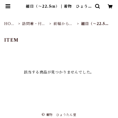
細目（～22.5㎝） | 着物 ひょうた
ん堂
HOM
訪問着・付下
前幅から選
細目（～22.5
E
げ
ぶ
㎝）
ITEM
該当する商品が見つかりませんでした。
© 着物 ひょうたん堂