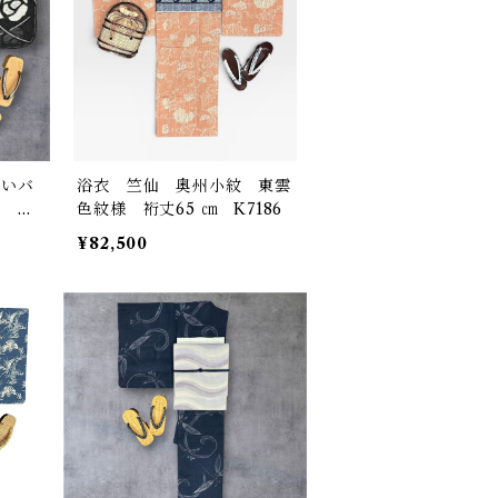
白いバ
浴衣 竺仙 奥州小紋 東雲
品 裄
色紋様 裄丈65 ㎝ K7186
¥82,500