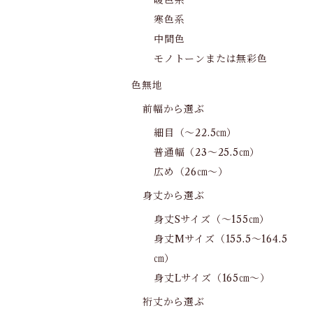
暖色系
寒色系
中間色
モノトーンまたは無彩色
色無地
前幅から選ぶ
細目（～22.5㎝）
普通幅（23～25.5㎝）
広め（26㎝～）
身丈から選ぶ
身丈Sサイズ（～155㎝）
身丈Mサイズ（155.5～164.5
㎝）
身丈Lサイズ（165㎝～）
裄丈から選ぶ