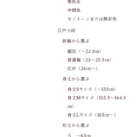
寒色系
中間色
モノトーンまたは無彩色
江戸小紋
前幅から選ぶ
細目（～22.5㎝）
普通幅（23～25.5㎝）
広め（26㎝～）
身丈から選ぶ
身丈Sサイズ（～155㎝）
身丈Mサイズ（155.5～164.5
㎝）
身丈Lサイズ（165㎝～）
裄丈から選ぶ
Ｓ ～65㎝