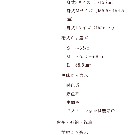
身丈Sサイズ（～155㎝）
身丈Mサイズ（155.5～164.5
㎝）
身丈Lサイズ（165㎝～）
裄丈から選ぶ
Ｓ ～65㎝
Ｍ ～65.5～68㎝
Ｌ 68.5㎝～
色味から選ぶ
暖色系
寒色系
中間色
モノトーンまたは無彩色
留袖・振袖・祝着
前幅から選ぶ