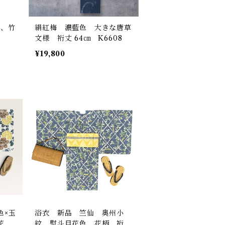
雀、竹
絹紅梅 濃藍色 大きな唐草
文様 裄丈 64㎝ K6608
¥19,800
色×玉
浴衣 新品 竺仙 奥州小
花
紋 熨斗目花色 花柄 裄丈