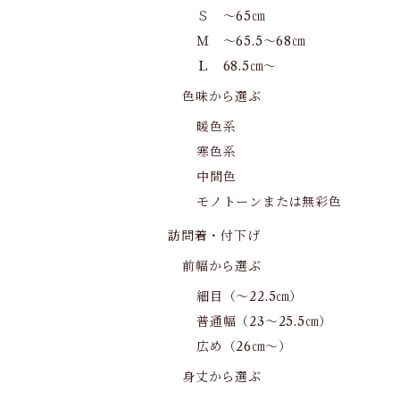
Ｓ ～65㎝
Ｍ ～65.5～68㎝
Ｌ 68.5㎝～
色味から選ぶ
暖色系
寒色系
中間色
モノトーンまたは無彩色
訪問着・付下げ
前幅から選ぶ
細目（～22.5㎝）
普通幅（23～25.5㎝）
広め（26㎝～）
身丈から選ぶ