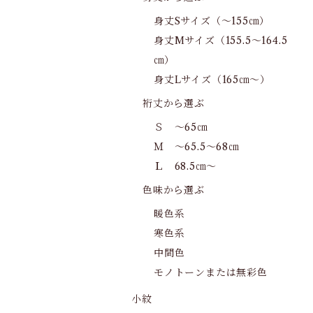
身丈Sサイズ（～155㎝）
身丈Mサイズ（155.5～164.5
㎝）
身丈Lサイズ（165㎝～）
裄丈から選ぶ
Ｓ ～65㎝
Ｍ ～65.5～68㎝
Ｌ 68.5㎝～
色味から選ぶ
暖色系
寒色系
中間色
モノトーンまたは無彩色
小紋