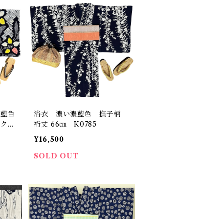
濃藍色
浴衣 濃い濃藍色 撫子柄
ンクの
裄丈 66㎝ K0785
847
¥16,500
SOLD OUT