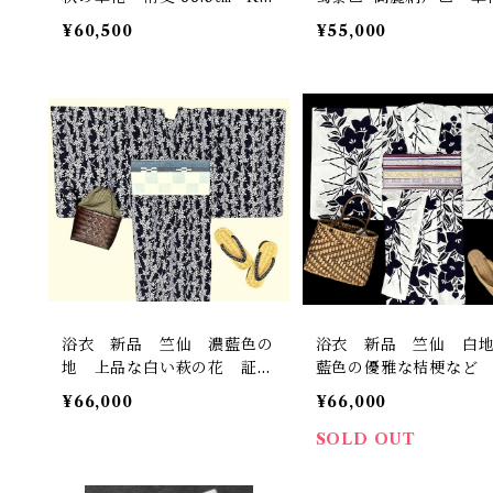
845
柄 裄丈 69㎝ K6841
¥60,500
¥55,000
浴衣 新品 竺仙 濃藍色の
浴衣 新品 竺仙 白
地 上品な白い萩の花 証紙
藍色の優雅な桔梗など
反端 しつけ糸つき お仕立
反端 しつけ糸つき お
¥66,000
¥66,000
て品 裄丈 67.5㎝ K6853
て品 裄丈 67.5㎝ K68
SOLD OUT