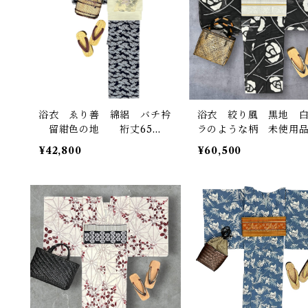
浴衣 ゑり善 綿絽 バチ衿
浴衣 絞り風 黒地 
留紺色の地 裄丈65
ラのような柄 未使用
㎝ K4711
丈66.5㎝ K7187
¥42,800
¥60,500