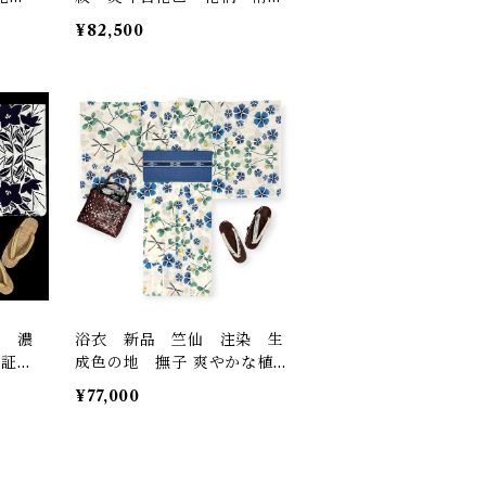
69.5㎝ K6850
¥82,500
地 濃
浴衣 新品 竺仙 注染 生
 証紙
成色の地 撫子 爽やかな植
仕立
物 トンボ 証紙 反端 しつけ
¥77,000
51
糸つき お仕立て品 裄丈 6
9㎝ K6842