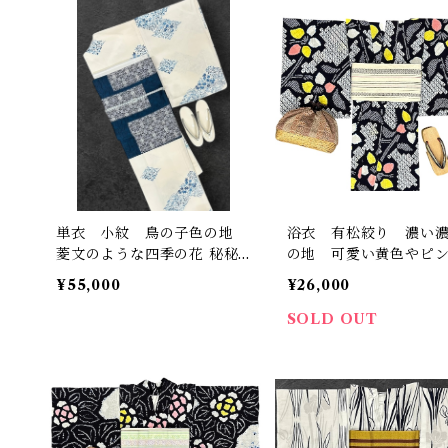
単衣 小紋 鳥の子色の地
浴衣 有松絞り 濃い
菱文のような四季の花 秘秘
の地 可愛い黄色やピ
色や藍色の濃淡など しつけ
花びら 裄丈 68㎝ K3
¥55,000
¥26,000
糸つき 裄丈 65㎝ K6733
SOLD OUT