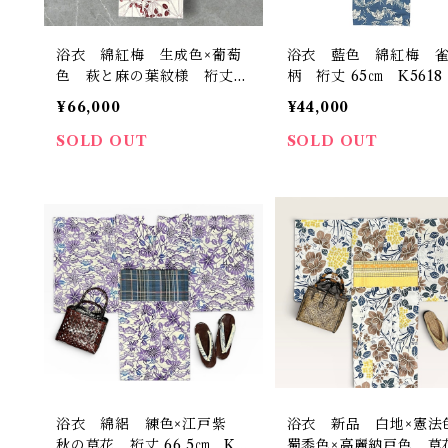
浴衣 綿紅梅 生成色×葡萄
浴衣 藍色 綿紅梅 
色 萩と麻の葉紋様 裄丈6
柄 裄丈 65㎝ K5618
7.5 ㎝ K6844
¥66,000
¥44,000
SOLD OUT
SOLD OUT
浴衣 綿絽 練色×江戸紫
浴衣 新品 白地×憲法
秋の草花 裄丈 66.5㎝ K6
蜀黍色×高麗納戸色 草