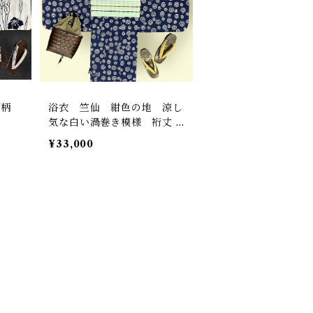
蒲柄
浴衣 竺仙 紺色の地 涼し
気な白い渦巻き模様 裄丈 6
6㎝ K4844
¥33,000