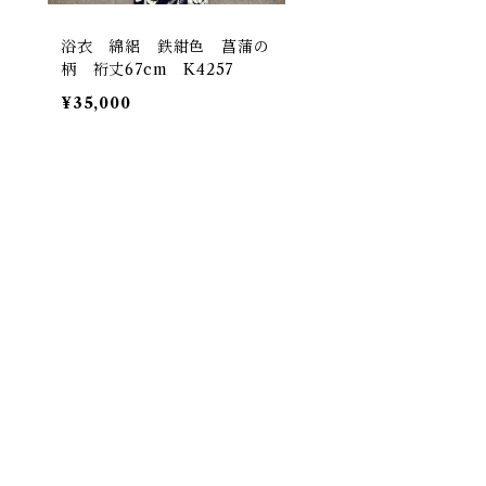
浴衣 綿絽 鉄紺色 菖蒲の
柄 裄丈67cm K4257
¥35,000