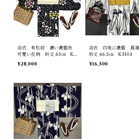
浴衣 有松絞 濃い濃藍色
浴衣 白地に濃藍 菖
可愛い花柄 裄丈 65㎝ K5
裄丈 66.5㎝ K5103
849
¥28,000
¥16,500