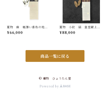
夏物 麻 極薄い香色の地
夏物 小紋 絽 皇室献上絹
檳榔子染色の繊細な十字絣
江口機業（株） 証紙 反端付
¥66,000
¥88,000
裄丈 67㎝ K3960
き 絹鼠色の地 銀彩 四季
の花 裄丈 69㎝ K7192
商品一覧に戻る
© 着物 ひょうたん堂
Powered by