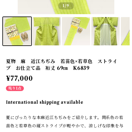
1
/9
夏物 麻 近江ちぢみ 若苗色×若草色 ストライ
プ お仕立て品 裄丈 69㎝ K6839
¥77,000
残り1点
International shipping available
夏にぴったりな本麻近江ちぢみをご紹介します。同系色の若
苗色と若草色の縦ストライプが軽やかで、涼しげな印象を与