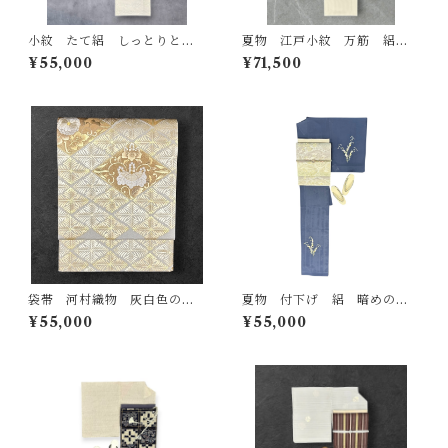
小紋 たて絽 しっとりとし
夏物 江戸小紋 万筋 絽
た生成色の地 濃淡のある藍
明るい枯草色 しつけ糸付
¥55,000
¥71,500
墨茶色の露芝と草花の丸文
き 裄丈 68.5㎝ K6818
裄丈 66.5㎝ K7017
袋帯 河村織物 灰白色の
夏物 付下げ 絽 暗めの薄
地 桐の花 鳳凰 菊 菱取若松
花色の地 流水と草花 反端
¥55,000
¥55,000
お太鼓柄 長さ 449㎝ Q719
つき ガード加工済み 裄丈6
9
4.5㎝ K7101