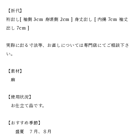
【折代】
裄出し[ 袖側 3cm 身頃側 2cm ] 身丈出し [ 内揚 7cm 袖丈
出し 7cm ]
実際に出る寸法等、お直しについては専門店にてご相談下さ
い。
【素材】
麻
【使用状況】
お仕立て品です。
【おすすめ季節】
盛夏 ７月、８月