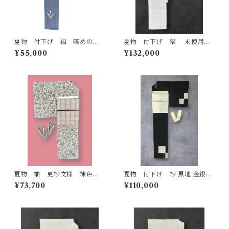
夏物 付下げ 絽 暗めの薄
夏物 付下げ 絽 未使用
花色の地 流水と草花 反端
品 月白色の地に型染めの唐
¥55,000
¥132,000
つき ガード加工済み 裄丈6
花文様 作家物 しつけ糸
4.5㎝ K7101
反端つき 落款あり 裄丈 68
㎝ K6933
夏物 紬 更紗文様 練色の
夏物 付下げ 紗 黒地 金銀彩
地 鈍色 墨色 銀煤竹色などの
砂色系の疋田市松に雪輪など
¥73,700
¥110,000
シックで上品なお色味 裄丈
裄丈 72㎝ K6549
65㎝ K6780