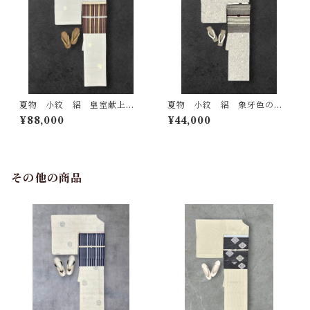
夏物 小紋 絽 皇室献上絹
夏物 小紋 絽 象牙色の
江口機業（株） 証紙 反端付
地 葡萄茶色 菖蒲科の植
¥88,000
¥44,000
き 絹鼠色の地 銀彩 四季
物 総柄 裄丈 67.5㎝ K718
の花 裄丈 69㎝ K7192
9
その他の商品