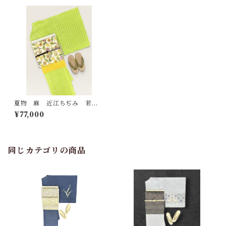
夏物 麻 近江ちぢみ 若苗
色×若草色 ストライプ お仕
¥77,000
立て品 裄丈 69㎝ K6839
同じカテゴリの商品