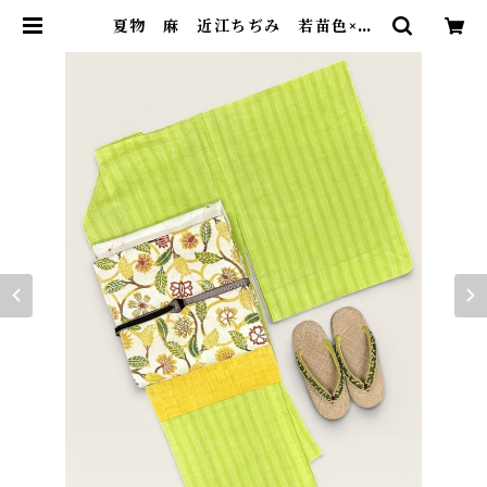
夏物 麻 近江ちぢみ 若苗色×若
草色 ストライプ お仕立て品 裄
丈 69㎝ K6839 | 着物 ひょうた
ん堂