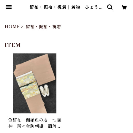
留袖・振袖・祝着 | 着物 ひょうた
ん堂
HOME
留袖・振袖・祝着
ITEM
色留袖 伽羅色の地 七福
神 所々金駒刺繡 洒落紋
(刺繍)つき しつけ糸つ