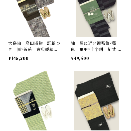
大島紬 窪田織物 証紙つ
紬 黒に近い濃藍色×藍
き 黒×茶系 古典裂華
色 亀甲×十字絣 裄丈 6
紋 裄丈 70㎝ K6003
6㎝ K4838
¥145,200
¥49,500