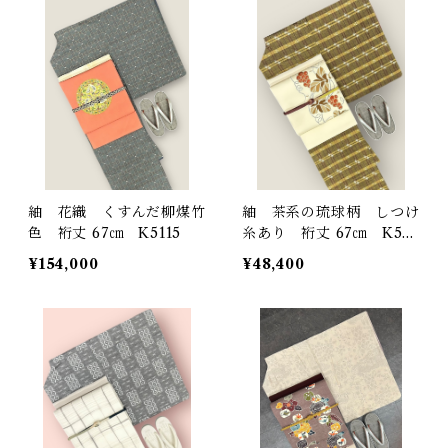
紬 花織 くすんだ柳煤竹
紬 茶系の琉球柄 しつけ
色 裄丈 67㎝ K5115
糸あり 裄丈 67㎝ K561
9
¥154,000
¥48,400