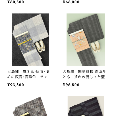
¥60,500
¥66,000
大島紬 象牙色×灰青×暗
大島紬 関絹織物 青山み
めの灰青×青磁色 ランダ
とも 茶色の混じった藍墨
ムな格子柄 裄丈 70㎝
茶色の地 素敵な絣模様
¥93,500
¥96,800
証紙あり K6412
反端つき 裄丈 72㎝ K6
097