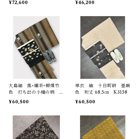
¥72,600
¥46,200
大島紬 黒×媚茶×柳煤竹
単衣 紬 十日町絣 亜麻
色 打ち出の小槌の柄 裄
色 裄丈 68.5㎝ K3158
丈70cm K4369
¥60,500
¥60,500