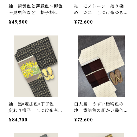
紬 淡黄色と薄緑色～柳色
紬 モノトーン 絞り染
～夏虫色など 格子柄×花
め カニ しつけ糸つき
織のような素敵な模様 裄
未使用品 裄丈69 ㎝ K5
¥49,500
¥72,600
丈 63㎝ K5915
148
紬 黒×憲法色×丁子色
白大島 うすい砥粉色の
変わり格子 しつけ糸有
地 憲法色の細かい幾何学
裄丈 70.5㎝ K5970
模様 仕付け糸つき ガー
¥84,700
¥72,600
ド加工済み 裄丈 65.5
㎝ K5047