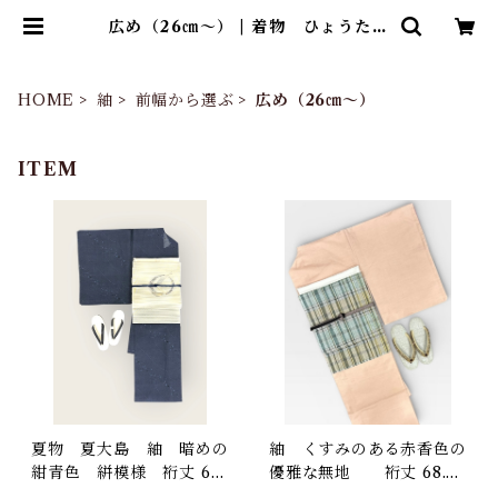
広め（26㎝～） | 着物 ひょうたん
堂
HOME
紬
前幅から選ぶ
広め（26㎝～）
ITEM
夏物 夏大島 紬 暗めの
紬 くすみのある赤香色の
紺青色 絣模様 裄丈 66.
優雅な無地 裄丈 68.5
5㎝ K6966
㎝ K6445