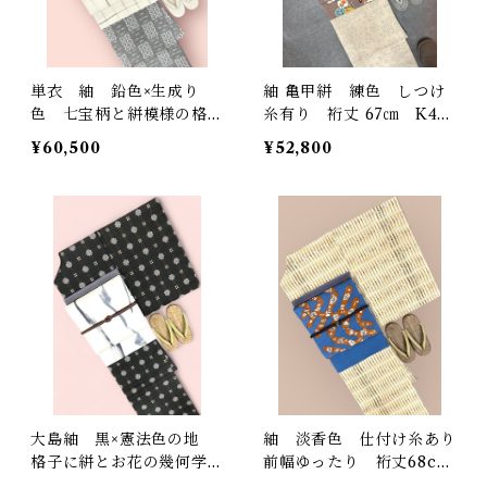
単衣 紬 鉛色×生成り
紬 亀甲絣 練色 しつけ
色 七宝柄と絣模様の格子
糸有り 裄丈 67㎝ K481
柄 未使用品 裄丈 66.5c
6
¥60,500
¥52,800
m K5245
大島紬 黒×憲法色の地
紬 淡香色 仕付け糸あり
格子に絣とお花の幾何学模
前幅ゆったり 裄丈68cm
様 裄丈 66.5㎝ K4717
K4337