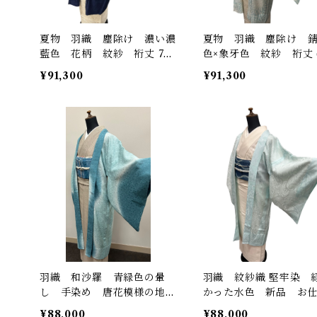
夏物 羽織 塵除け 濃い濃
夏物 羽織 塵除け 
藍色 花柄 紋紗 裄丈 70
色×象牙色 紋紗 裄丈 6
㎝ 新品 K6660
㎝ 新品 K6674
¥91,300
¥91,300
羽織 和沙羅 青緑色の暈
羽織 紋紗織 堅牢染 緑が
し 手染め 唐花模様の地
かった水色 新品 お
紋 小松ちりめん紗織 証紙
上がり 反端付き 裄丈 
¥88,000
¥88,000