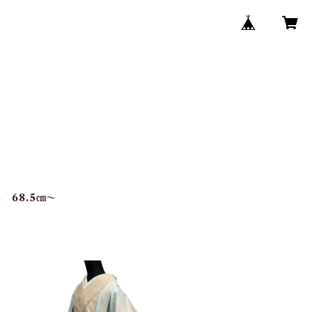
 68.5㎝～