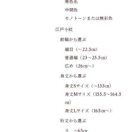
寒色系
中間色
モノトーンまたは無彩色
江戸小紋
前幅から選ぶ
細目（～22.5㎝）
普通幅（23～25.5㎝）
広め（26㎝～）
身丈から選ぶ
身丈Sサイズ（～155㎝）
身丈Mサイズ（155.5～164.5
㎝）
身丈Lサイズ（165㎝～）
裄丈から選ぶ
Ｓ ～65㎝