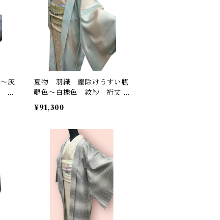
黒～灰
夏物 羽織 塵除けうすい瓶
色 紋
覗色～白橡色 紋紗 裄丈 6
K66
9.5㎝ 新品 K6664
¥91,300