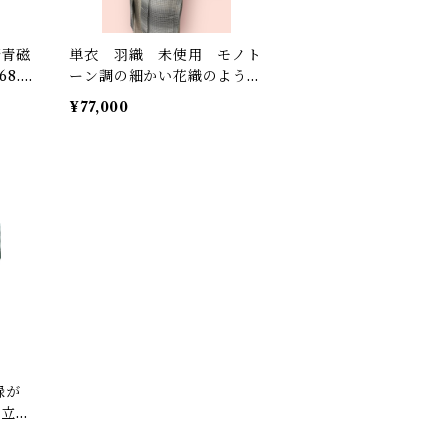
錆青磁
単衣 羽織 未使用 モノト
8.5
ーン調の細かい花織のような
柄 暈しが入った白黒の段染
¥77,000
め 粋 しつけ糸と反端あ
り 裄丈 68.5㎝ K5240
仕立て
70.