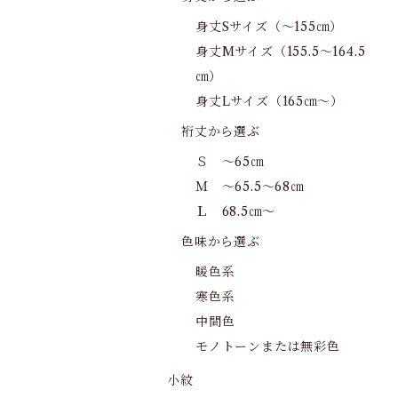
身丈Sサイズ（～155㎝）
身丈Mサイズ（155.5～164.5
㎝）
身丈Lサイズ（165㎝～）
裄丈から選ぶ
Ｓ ～65㎝
Ｍ ～65.5～68㎝
Ｌ 68.5㎝～
色味から選ぶ
暖色系
寒色系
中間色
モノトーンまたは無彩色
小紋