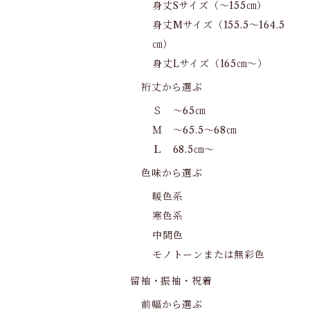
身丈Sサイズ（～155㎝）
身丈Mサイズ（155.5～164.5
㎝）
身丈Lサイズ（165㎝～）
裄丈から選ぶ
Ｓ ～65㎝
Ｍ ～65.5～68㎝
Ｌ 68.5㎝～
色味から選ぶ
暖色系
寒色系
中間色
モノトーンまたは無彩色
留袖・振袖・祝着
前幅から選ぶ