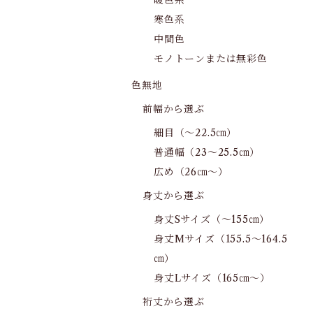
暖色系
寒色系
中間色
モノトーンまたは無彩色
色無地
前幅から選ぶ
細目（～22.5㎝）
普通幅（23～25.5㎝）
広め（26㎝～）
身丈から選ぶ
身丈Sサイズ（～155㎝）
身丈Mサイズ（155.5～164.5
㎝）
身丈Lサイズ（165㎝～）
裄丈から選ぶ