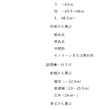
Ｓ ～65㎝
Ｍ ～65.5～68㎝
Ｌ 68.5㎝～
色味から選ぶ
暖色系
寒色系
中間色
モノトーンまたは無彩色
訪問着・付下げ
前幅から選ぶ
細目（～22.5㎝）
普通幅（23～25.5㎝）
広め（26㎝～）
身丈から選ぶ