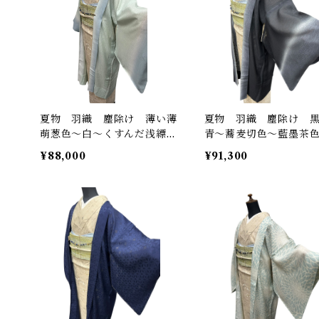
夏物 羽織 塵除け 薄い薄
夏物 羽織 塵除け 
萌葱色～白～くすんだ浅縹
青～蕎麦切色～藍墨茶
色 紋紗 裄丈 69㎝ 新
紗 裄丈 69㎝ 新品 
¥88,000
¥91,300
品 K6662
63