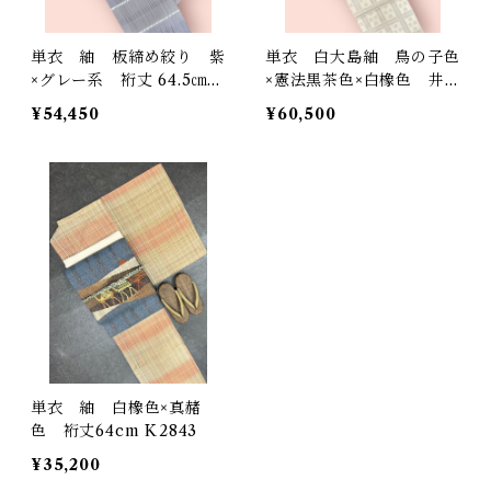
単衣 紬 板締め絞り 紫
単衣 白大島紬 鳥の子色
×グレー系 裄丈 64.5㎝
×憲法黒茶色×白橡色 井
K4992
桁格子柄 裄丈 65㎝ K5
¥54,450
¥60,500
160
単衣 紬 白橡色×真赭
色 裄丈64cm K2843
¥35,200