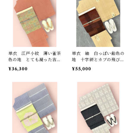
単衣 江戸小紋 薄い雀茶
単衣 紬 白っぽい飴色の
色の地 とても凝った吉祥
地 十字絣とカブの飛び
文様 一つ紋(ぬき紋) 落
柄 未使用 裄丈 64.5
¥36,300
¥55,000
款あり 裄丈65 ㎝ K58
㎝ K5630
85