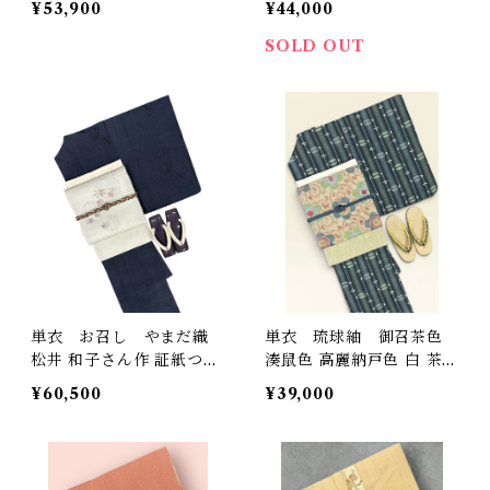
¥53,900
¥44,000
04
SOLD OUT
単衣 お召し やまだ織
単衣 琉球紬 御召茶色
松井 和子さん作 証紙つ
湊鼠色 高麗納戸色 白 茶
き 暗めの濃藍色に亀甲模
色 K5921
¥60,500
¥39,000
様 縦線 植物柄 裄丈 64
㎝ K6678