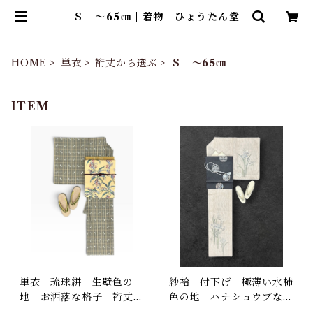
Ｓ ～65㎝ | 着物 ひょうたん堂
HOME
単衣
裄丈から選ぶ
Ｓ ～65㎝
ITEM
単衣 琉球絣 生壁色の
紗袷 付下げ 極薄い水柿
地 お洒落な格子 裄丈 6
色の地 ハナショウブなど
3.5㎝ K7104
の草花 裄丈 64㎝ K69