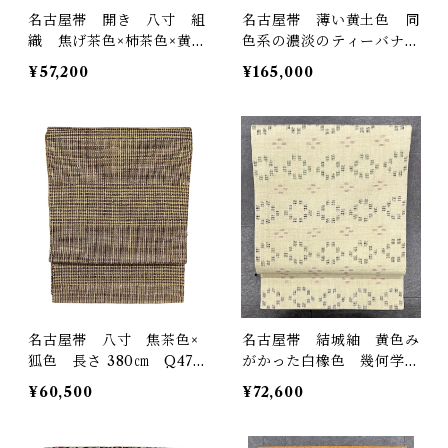
名古屋帯 開き 八寸 組
名古屋帯 薄い黄土色 同
織 焦げ茶色×柿茶色×黄
色系の濃淡のティーバナ花
土色×金糸 長さ 378㎝
織 長さ 365.5㎝ Q502
¥57,200
¥165,000
Q5292
4
名古屋帯 八寸 焦茶色×
名古屋帯 結城紬 黄色み
狐色 長さ 380㎝ Q476
がかった白橡色 幾何学模
7
様 未使用品 長さ 365
¥60,500
¥72,600
㎝ Q4822