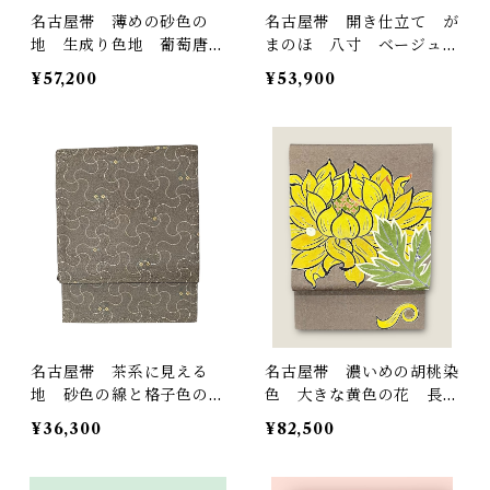
名古屋帯 薄めの砂色の
名古屋帯 開き仕立て が
地 生成り色地 葡萄唐
まのほ 八寸 ベージュ×
草 長さ 357㎝ Q458
茶 証紙あり 長さ 382
¥57,200
¥53,900
6
㎝ Q5936
名古屋帯 茶系に見える
名古屋帯 濃いめの胡桃染
地 砂色の線と格子色の
色 大きな黄色の花 長さ
花 長さ 367㎝ Q5171
384㎝ Q5961
¥36,300
¥82,500