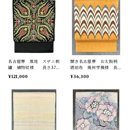
名古屋帯 黒地 スザニ刺
開き名古屋帯 お太鼓柄
繡 植物紋様 長さ373
琥珀色 幾何学模様 長さ
㎝ Q3177
370cm Q4503
¥121,000
¥36,300