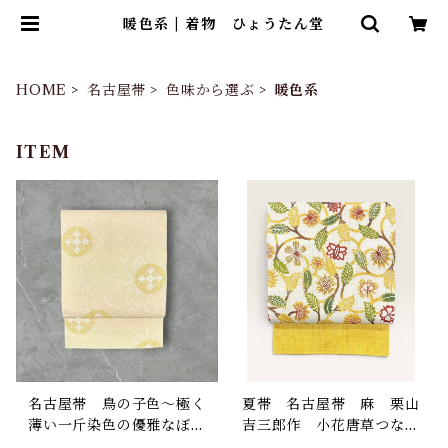
暖色系 | 着物 ひょうたん堂
HOME
名古屋帯
色味から選ぶ
暖色系
ITEM
名古屋帯 鳥の子色〜極く
夏帯 名古屋帯 麻 栗山
薄い一斤染色の優雅なぼか
吉三郎作 小花唐草つな
し地 八つ藤 花唐草 長
ぎ 生成色×金色他 長さ