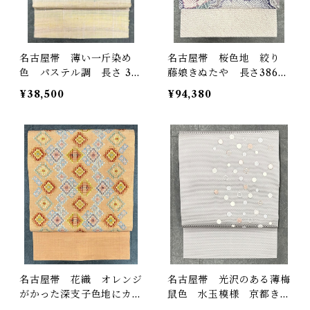
名古屋帯 薄い一斤染め
名古屋帯 桜色地 絞り
色 パステル調 長さ 36
藤娘きぬたや 長さ386c
7.5㎝ Q3999
m Q2240
¥38,500
¥94,380
名古屋帯 花織 オレンジ
名古屋帯 光沢のある薄梅
がかった深支子色地にカラ
鼠色 水玉模様 京都きも
フルなお太鼓柄 長さ3
の友禅 長さ376 ㎝ Q3