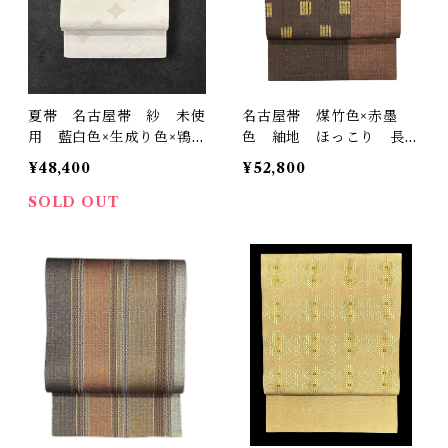
夏帯 名古屋帯 紗 未使
名古屋帯 煤竹色×赤墨
用 藍白色×生成り色×鴇
色 紬地 ほっこり 長さ
鼠色の地 七宝繋ぎ 三幸
364㎝ Q5123
¥48,400
¥52,800
織物 証紙つき 長さ 365
㎝ Q5833
SOLD OUT