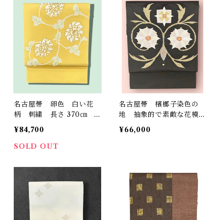
名古屋帯 卵色 白い花
名古屋帯 檳榔子染色の
柄 刺繍 長さ 370㎝ Q
地 抽象的で素敵な花模
5684
様 長さ 364㎝ Q4918
¥84,700
¥66,000
SOLD OUT