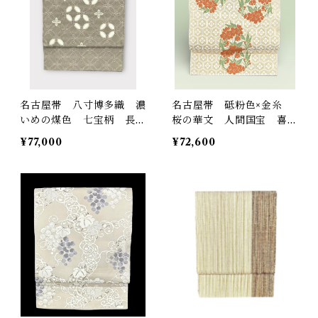
名古屋帯 八寸博多織 濃
名古屋帯 砥粉色×金糸
いめの煤色 七宝柄 長さ
桜の華文 人間国宝 喜多
368㎝ Q6025
川平朗作 長さ 373.5㎝
¥77,000
¥72,600
Q5737