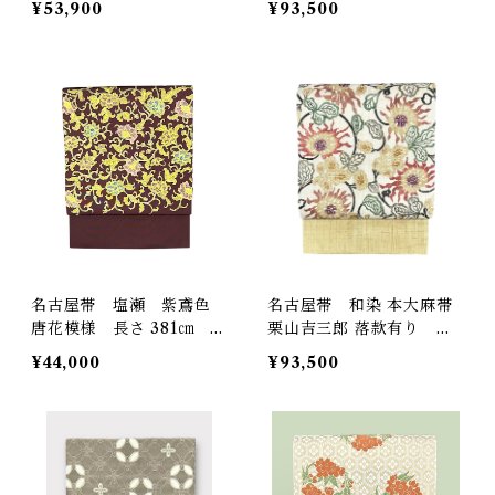
¥53,900
¥93,500
さ 365㎝ Q6812
378㎝ Q6803
名古屋帯 塩瀬 紫鳶色
名古屋帯 和染 本大麻帯
唐花模様 長さ 381㎝ Q
栗山吉三郎 落款有り 生
6492
成り色の地 花唐草文様
¥44,000
¥93,500
お仕立て品 長さ 376
㎝ Q6650