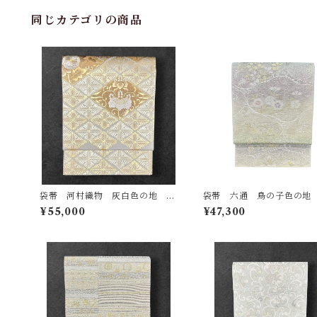
同じカテゴリの商品
袋帯 河村織物 灰白色の地 桐
袋帯 六通 鳥の子色の地
の花 鳳凰 菊 菱取若松 お太鼓
織り込み ごくうすい苗色
¥55,000
¥47,300
柄 長さ 449㎝ Q7199
うすい白群色～牡丹鼠色な
ぼかし 長さ 427㎝ Q681