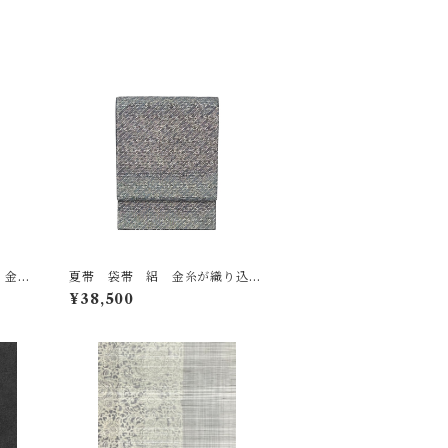
 金銀
夏帯 袋帯 絽 金糸が織り込ま
～ごく
れた藍色と滅紫色の美しい暈し
¥38,500
どへの
金糸の煌びやかな斜め線 長さ 4
1
30㎝ Q6942