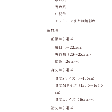
暖色系
寒色系
中間色
モノトーンまたは無彩色
色無地
前幅から選ぶ
細目（～22.5㎝）
普通幅（23～25.5㎝）
広め（26㎝～）
身丈から選ぶ
身丈Sサイズ（～155㎝）
身丈Mサイズ（155.5～164.5
㎝）
身丈Lサイズ（165㎝～）
裄丈から選ぶ