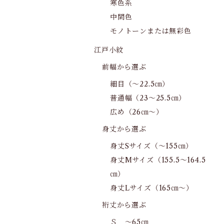
寒色系
中間色
モノトーンまたは無彩色
江戸小紋
前幅から選ぶ
細目（～22.5㎝）
普通幅（23～25.5㎝）
広め（26㎝～）
身丈から選ぶ
身丈Sサイズ（～155㎝）
身丈Mサイズ（155.5～164.5
㎝）
身丈Lサイズ（165㎝～）
裄丈から選ぶ
Ｓ ～65㎝