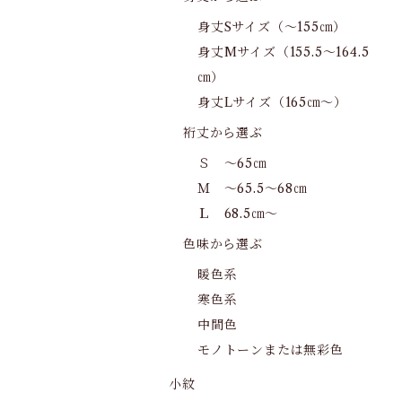
身丈Sサイズ（～155㎝）
身丈Mサイズ（155.5～164.5
㎝）
身丈Lサイズ（165㎝～）
裄丈から選ぶ
Ｓ ～65㎝
Ｍ ～65.5～68㎝
Ｌ 68.5㎝～
色味から選ぶ
暖色系
寒色系
中間色
モノトーンまたは無彩色
小紋