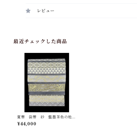
レビュー
最近チェックした商品
夏帯 袋帯 紗 藍墨茶色の地
横段に鳳凰や吉祥文様など 長さ
¥44,000
440㎝ Q6941