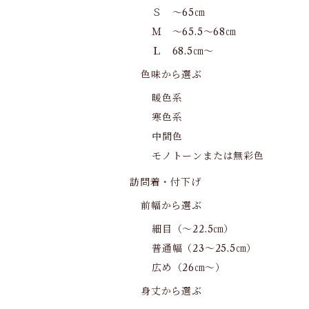
Ｓ ～65㎝
Ｍ ～65.5～68㎝
Ｌ 68.5㎝～
色味から選ぶ
暖色系
寒色系
中間色
モノトーンまたは無彩色
訪問着・付下げ
前幅から選ぶ
細目（～22.5㎝）
普通幅（23～25.5㎝）
広め（26㎝～）
身丈から選ぶ