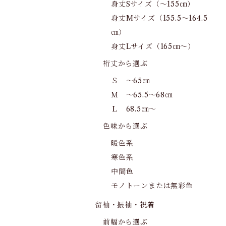
身丈Sサイズ（～155㎝）
身丈Mサイズ（155.5～164.5
㎝）
身丈Lサイズ（165㎝～）
裄丈から選ぶ
Ｓ ～65㎝
Ｍ ～65.5～68㎝
Ｌ 68.5㎝～
色味から選ぶ
暖色系
寒色系
中間色
モノトーンまたは無彩色
留袖・振袖・祝着
前幅から選ぶ