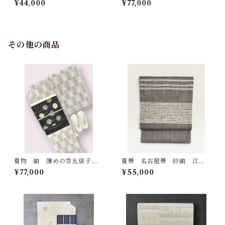
¥44,000
¥77,000
なグラデーション 長さ 411
ュ ざっくり＆ふんわり
㎝ Q5944
長さ 379㎝ Q5838
その他の商品
夏物 紬 薄めの空五倍子色×
夏帯 名古屋帯 紗紬 江戸
生成り色×グレーがかった藍
鼠色の地 生成色のしぼり
¥77,000
¥55,000
色 矢絣 裄丈 68㎝ K560
長さ 365㎝ Q7163
3