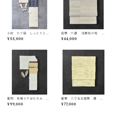
小紋 たて絽 しっとりとし
袋帯 六通 浅黄色の地 金
た生成色の地 濃淡のある藍
糸 銀糸 ピンク系金糸 割
¥55,000
¥44,000
墨茶色の露芝と草花の丸文
付文様 長さ 446㎝ Q6499
裄丈 66.5㎝ K7017
夏物 本場小千谷ちぢみ 証
夏帯 八寸名古屋帯 羅 砥
紙 反端 しつけ糸付き 砥粉色
粉色の地 細長い菱文 長さ 3
¥99,000
¥77,000
の地 スタイリッシュな細い
64㎝ Q7053
縦縞 お仕立て品 裄丈 67.5