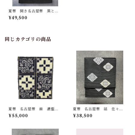
夏帯 開き名古屋帯 黒と銀
糸の横段 ぶどうの柄 長さ 3
¥49,500
72㎝ Q7094
同じカテゴリの商品
夏帯 名古屋帯 麻 濃藍色
夏帯 名古屋帯 絽 佐々木
砥粉色など 十字文とひょう
染織 証紙つき 黒地 菱華
¥55,000
¥38,500
たんなど 長さ 369㎝ Q713
文 長さ 376㎝ Q7083
0