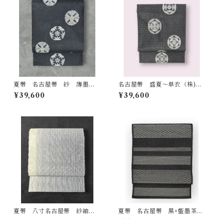
夏帯 名古屋帯 紗 薄墨色
名古屋帯 盛夏〜単衣（株)京
の地 松竹梅の素敵な華紋
都イシハラ 濃いめの消墨色
¥39,600
¥39,600
京都イシハラ 証紙つき お仕
地 うねりのような美しい地
立て品 長さ 371㎝ Q7082
紋 上品な松葉のような菱
文 反端つき 長さ 371㎝ Q
6987
夏帯 八寸名古屋帯 紗紬
夏帯 名古屋帯 黒×藍墨茶
鳥の子色〜黒への縦縞のよう
色 シックでスタイリッシ