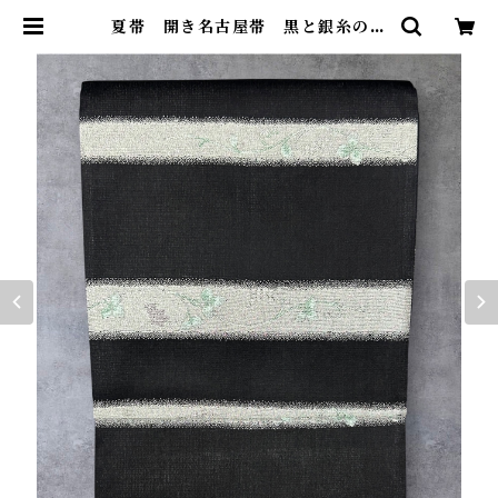
夏帯 開き名古屋帯 黒と銀糸の横
段 ぶどうの柄 長さ 372㎝ Q70
94 | 着物 ひょうたん堂