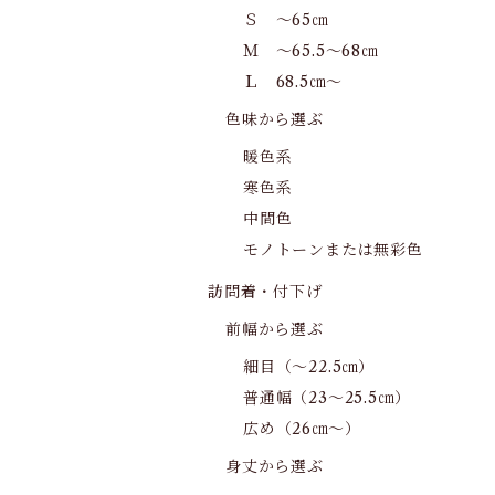
Ｓ ～65㎝
Ｍ ～65.5～68㎝
Ｌ 68.5㎝～
色味から選ぶ
暖色系
寒色系
中間色
モノトーンまたは無彩色
訪問着・付下げ
前幅から選ぶ
細目（～22.5㎝）
普通幅（23～25.5㎝）
広め（26㎝～）
身丈から選ぶ