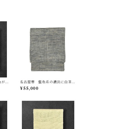
色がか
名古屋帯 藍色系の濃淡に白茶色
蝶 長
など ざっくりとした風合い 長
¥55,000
さ 378㎝ Q6523