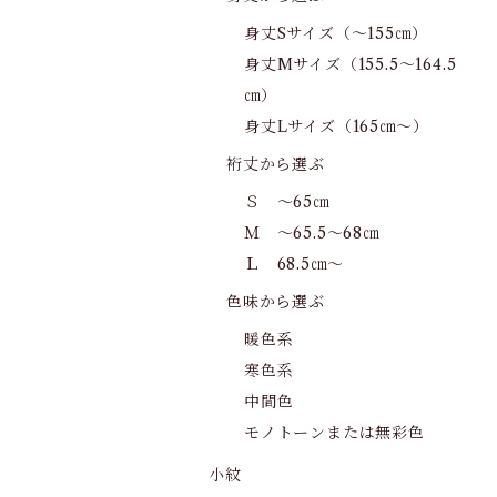
身丈Sサイズ（～155㎝）
身丈Mサイズ（155.5～164.5
㎝）
身丈Lサイズ（165㎝～）
裄丈から選ぶ
Ｓ ～65㎝
Ｍ ～65.5～68㎝
Ｌ 68.5㎝～
色味から選ぶ
暖色系
寒色系
中間色
モノトーンまたは無彩色
小紋