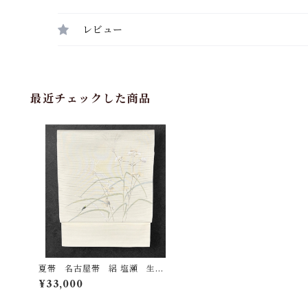
レビュー
最近チェックした商品
夏帯 名古屋帯 絽 塩瀬 生成
色の地 秋草にコオロギ 長さ 3
¥33,000
56㎝ Q7076