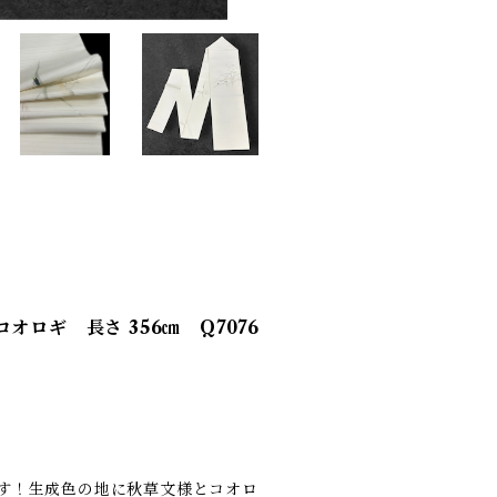
ロギ 長さ 356㎝ Q7076
す！生成色の地に秋草文様とコオロ