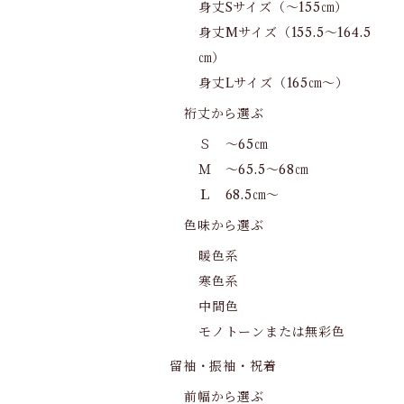
身丈Sサイズ（～155㎝）
身丈Mサイズ（155.5～164.5
㎝）
身丈Lサイズ（165㎝～）
裄丈から選ぶ
Ｓ ～65㎝
Ｍ ～65.5～68㎝
Ｌ 68.5㎝～
色味から選ぶ
暖色系
寒色系
中間色
モノトーンまたは無彩色
留袖・振袖・祝着
前幅から選ぶ