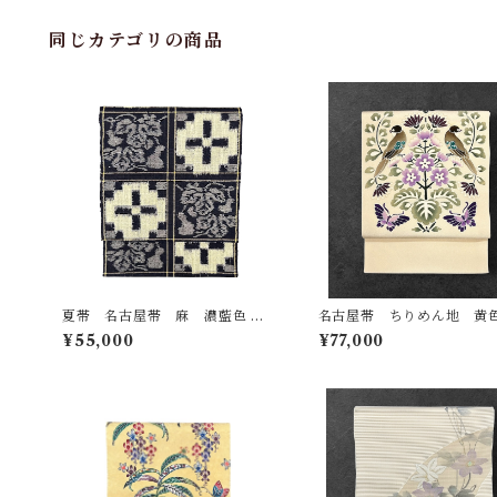
同じカテゴリの商品
夏帯 名古屋帯 麻 濃藍色 砥
名古屋帯 ちりめん地 黄
粉色など 十字文とひょうたんな
った丁子色の地 草花 鳥 
¥55,000
¥77,000
ど 長さ 369㎝ Q7130
さ 362.5㎝ Q7122