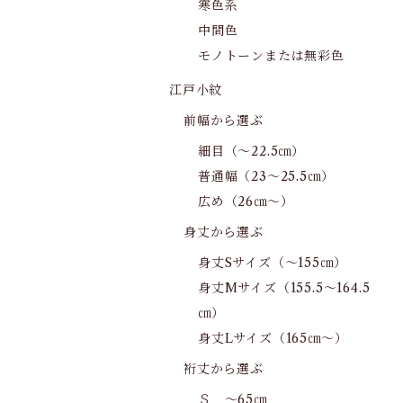
寒色系
中間色
モノトーンまたは無彩色
江戸小紋
前幅から選ぶ
細目（～22.5㎝）
普通幅（23～25.5㎝）
広め（26㎝～）
身丈から選ぶ
身丈Sサイズ（～155㎝）
身丈Mサイズ（155.5～164.5
㎝）
身丈Lサイズ（165㎝～）
裄丈から選ぶ
Ｓ ～65㎝