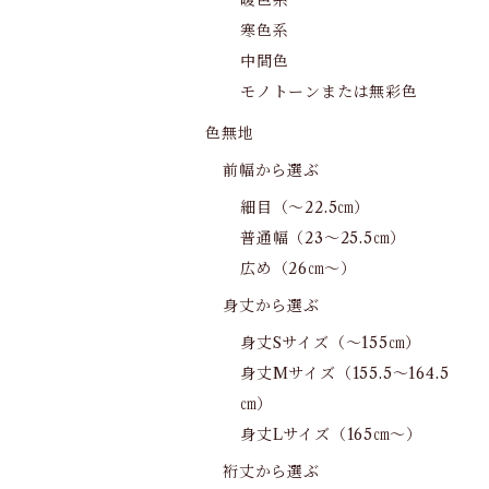
暖色系
寒色系
中間色
モノトーンまたは無彩色
色無地
前幅から選ぶ
細目（～22.5㎝）
普通幅（23～25.5㎝）
広め（26㎝～）
身丈から選ぶ
身丈Sサイズ（～155㎝）
身丈Mサイズ（155.5～164.5
㎝）
身丈Lサイズ（165㎝～）
裄丈から選ぶ