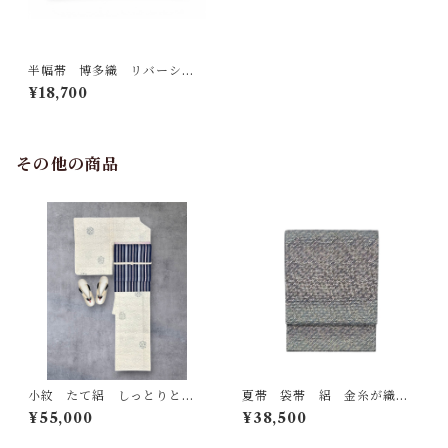
半幅帯 博多織 リバーシブ
ル 小野織物 証紙つき 白×羊
¥18,700
羹色×本紫色 長さ 366㎝ Q
7143
その他の商品
小紋 たて絽 しっとりとし
夏帯 袋帯 絽 金糸が織り
た生成色の地 濃淡のある藍
込まれた藍色と滅紫色の美し
¥55,000
¥38,500
墨茶色の露芝と草花の丸文
い暈し 金糸の煌びやかな斜
裄丈 66.5㎝ K7017
め線 長さ 430㎝ Q6942