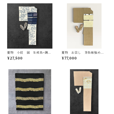
夏物 小紋 絽 生成色×錫
夏物 お召し 茶色味強めの
色 花文様 裄丈 62.５㎝ K
路考茶色の地 粋な縦縞 裄
¥27,500
¥77,000
6676
丈 67㎝ K7107