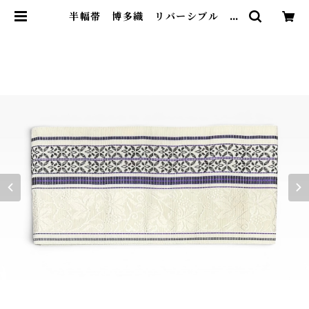
半幅帯 博多織 リバーシブル 小
野織物 証紙つき 白×羊羹色×本紫
色 長さ 366㎝ Q7143 | 着物
ひょうたん堂