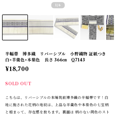
1
/6
半幅帯 博多織 リバーシブル 小野織物 証紙つき
白×羊羹色×本紫色 長さ 366㎝ Q7143
¥18,700
SOLD OUT
こちらは、リバーシブルの本場筑前博多織の半幅帯です！白
地に施された花柄の地紋は、上品な羊羹色や本紫色の七宝柄
と相まって、存在感を放ちます。裏面は 柄のない同色のスト