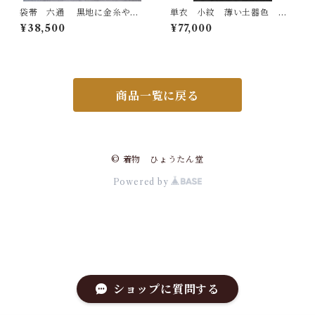
袋帯 六通 黒地に金糸や
単衣 小紋 薄い土器色 蒔
箔 波状の横段文様 長さ432
糊散らし 裄丈 66㎝ K682
¥38,500
¥77,000
㎝ Q6867
8
商品一覧に戻る
© 着物 ひょうたん堂
Powered by
ショップに質問する