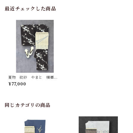
最近チェックした商品
夏物 紋紗 やまと 檳榔子
染色の地 お洒落な地紋 上
¥77,000
品な草花の柄 小紋 裄丈 70
㎝ K6835
同じカテゴリの商品