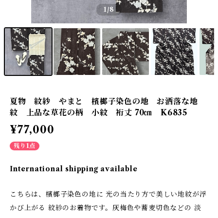
1
/8
夏物 紋紗 やまと 檳榔子染色の地 お洒落な地
紋 上品な草花の柄 小紋 裄丈 70㎝ K6835
¥77,000
残り1点
International shipping available
こちらは、檳榔子染色の地に 光の当たり方で美しい地紋が浮
かび上がる 紋紗のお着物です。灰梅色や蕎麦切色などの 淡