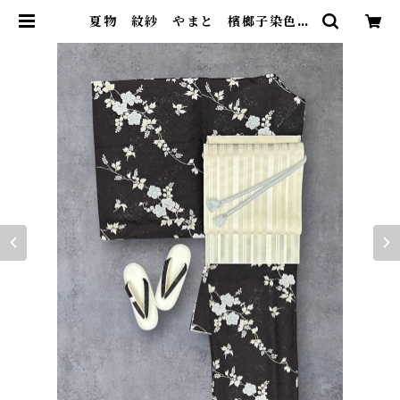
夏物 紋紗 やまと 檳榔子染色の
地 お洒落な地紋 上品な草花の
柄 小紋 裄丈 70㎝ K6835 | 着
物 ひょうたん堂