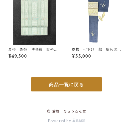
夏帯 袋帯 博多織 爽やか
夏物 付下げ 絽 暗めの薄
な錆青磁色 献上柄 長さ 4
花色の地 流水と草花 反端
¥49,500
¥55,000
68㎝ Q7060
つき ガード加工済み 裄丈6
4.5㎝ K7101
商品一覧に戻る
© 着物 ひょうたん堂
Powered by