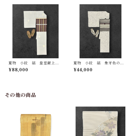
夏物 小紋 絽 皇室献上絹
夏物 小紋 絽 象牙色の
江口機業（株） 証紙 反端付
地 葡萄茶色 菖蒲科の植
¥88,000
¥44,000
き 絹鼠色の地 銀彩 四季
物 総柄 裄丈 67.5㎝ K718
の花 裄丈 69㎝ K7192
9
その他の商品