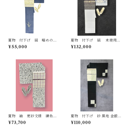
夏物 付下げ 絽 暗めの薄
夏物 付下げ 絽 未使用
花色の地 流水と草花 反端
品 月白色の地に型染めの唐
¥55,000
¥132,000
つき ガード加工済み 裄丈6
花文様 作家物 しつけ糸
4.5㎝ K7101
反端つき 落款あり 裄丈 68
㎝ K6933
夏物 紬 更紗文様 練色の
夏物 付下げ 紗 黒地 金銀彩
地 鈍色 墨色 銀煤竹色などの
砂色系の疋田市松に雪輪など
¥73,700
¥110,000
シックで上品なお色味 裄丈
裄丈 72㎝ K6549
65㎝ K6780