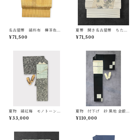
名古屋帯 絹科布 樺茶色
夏帯 開き名古屋帯 ちた
抽象文様 お太鼓柄 相良刺
和 絽綴れ 練色の地 紅藤
¥71,500
¥71,500
繍 長さ 377㎝ Q7065
色や白などの草花 美しい透
け感 落款あり 長さ 382
㎝ Q7089
夏物 絹紅梅 モノトーン
夏物 付下げ 紗 黒地 金銀彩
蝶と草花の素敵なデザイン
砂色系の疋田市松に雪輪など
¥33,000
¥110,000
裄丈 71㎝ K5998
裄丈 72㎝ K6549