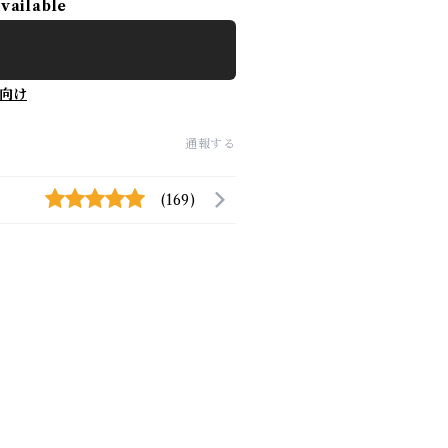
available
向け
通報する
(169)