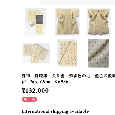
夏物 夏琉球 ゑり善 蜂蜜色の地 藍色の縦線
絣 裄丈 69㎝ K6936
¥132,000
残り1点
International shipping available