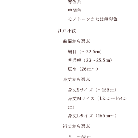
寒色系
中間色
モノトーンまたは無彩色
江戸小紋
前幅から選ぶ
細目（～22.5㎝）
普通幅（23～25.5㎝）
広め（26㎝～）
身丈から選ぶ
身丈Sサイズ（～155㎝）
身丈Mサイズ（155.5～164.5
㎝）
身丈Lサイズ（165㎝～）
裄丈から選ぶ
Ｓ ～65㎝