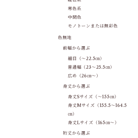
暖色系
寒色系
中間色
モノトーンまたは無彩色
色無地
前幅から選ぶ
細目（～22.5㎝）
普通幅（23～25.5㎝）
広め（26㎝～）
身丈から選ぶ
身丈Sサイズ（～155㎝）
身丈Mサイズ（155.5～164.5
㎝）
身丈Lサイズ（165㎝～）
裄丈から選ぶ