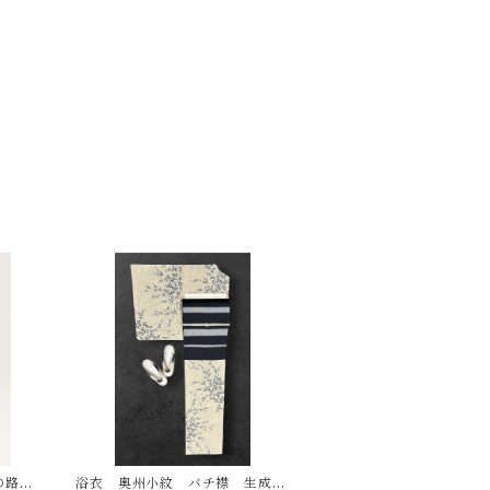
の路考
浴衣 奥州小紋 バチ襟 生成色