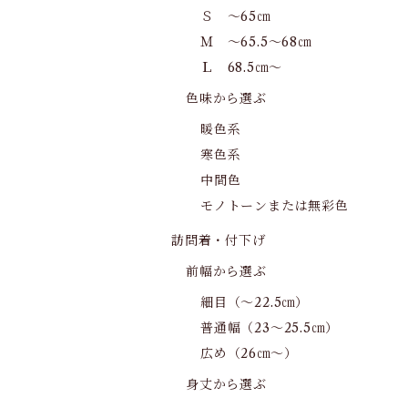
Ｓ ～65㎝
Ｍ ～65.5～68㎝
Ｌ 68.5㎝～
色味から選ぶ
暖色系
寒色系
中間色
モノトーンまたは無彩色
訪問着・付下げ
前幅から選ぶ
細目（～22.5㎝）
普通幅（23～25.5㎝）
広め（26㎝～）
身丈から選ぶ