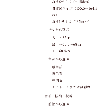
身丈Sサイズ（～155㎝）
身丈Mサイズ（155.5～164.5
㎝）
身丈Lサイズ（165㎝～）
裄丈から選ぶ
Ｓ ～65㎝
Ｍ ～65.5～68㎝
Ｌ 68.5㎝～
色味から選ぶ
暖色系
寒色系
中間色
モノトーンまたは無彩色
留袖・振袖・祝着
前幅から選ぶ