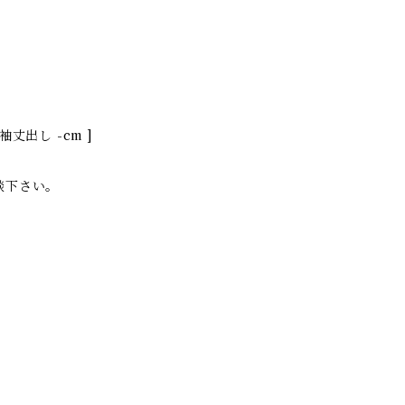
 袖丈出し -cm ]
談下さい。