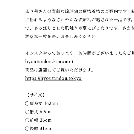
ゑり善さんの素敵な琉球紬の夏物着物のご案内です！
に揺れるようなさわやかな琉球柄が施された一品です
で、さっぱりとした肌触りが夏にぴったりです。さま
洒落な一枚を是非お楽しみください！
インスタやっております！お時間がございましたらご覧
hyoutandou.kimono )
商品は店舗にてご覧いただけます。
https://hyoutandou.tokyo
【サイズ】
◯肩身丈 163cm
◯裄丈 69cm
◯前幅 26cm
◯後幅 31cm