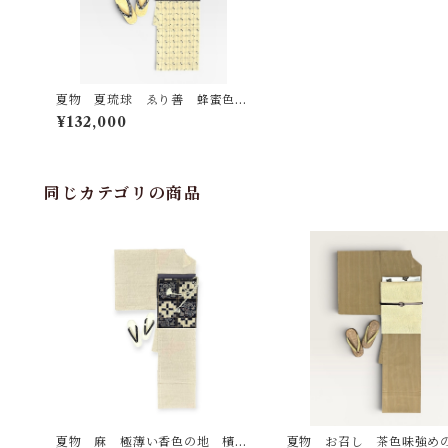
夏物 夏琉球 ゑり善 蜂蜜色の
地 藍色の縦線 墨色の風にゆれ
¥132,000
るような琉球絣 裄丈 69㎝ K6
936
同じカテゴリの商品
夏物 麻 極薄い香色の地 檳榔
夏物 お召し 茶色味強め