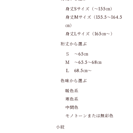
身丈Sサイズ（～155㎝）
身丈Mサイズ（155.5～164.5
㎝）
身丈Lサイズ（165㎝～）
裄丈から選ぶ
Ｓ ～65㎝
Ｍ ～65.5～68㎝
Ｌ 68.5㎝～
色味から選ぶ
暖色系
寒色系
中間色
モノトーンまたは無彩色
小紋