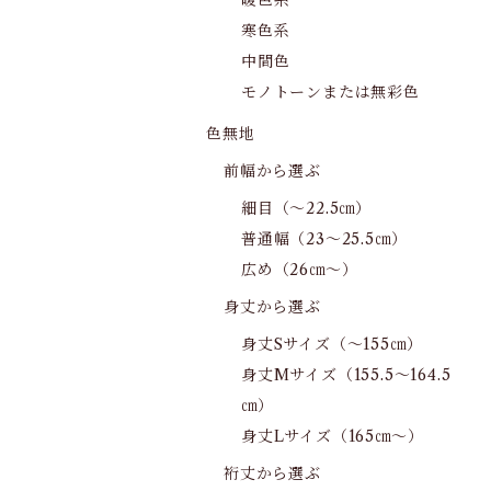
暖色系
寒色系
中間色
モノトーンまたは無彩色
色無地
前幅から選ぶ
細目（～22.5㎝）
普通幅（23～25.5㎝）
広め（26㎝～）
身丈から選ぶ
身丈Sサイズ（～155㎝）
身丈Mサイズ（155.5～164.5
㎝）
身丈Lサイズ（165㎝～）
裄丈から選ぶ