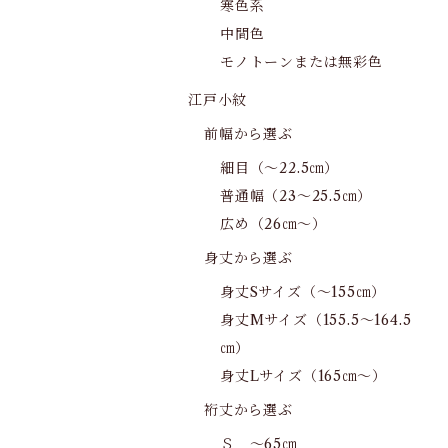
寒色系
中間色
モノトーンまたは無彩色
江戸小紋
前幅から選ぶ
細目（～22.5㎝）
普通幅（23～25.5㎝）
広め（26㎝～）
身丈から選ぶ
身丈Sサイズ（～155㎝）
身丈Mサイズ（155.5～164.5
㎝）
身丈Lサイズ（165㎝～）
裄丈から選ぶ
Ｓ ～65㎝