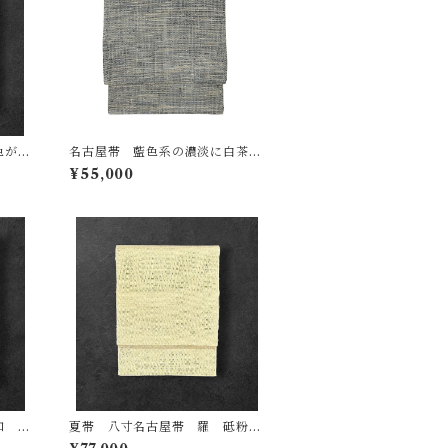
色がか
名古屋帯 藍色系の濃淡に白茶色
蝶 長
など ざっくりとした風合い 長
¥55,000
さ 378㎝ Q6523
和 絽
夏帯 八寸名古屋帯 羅 砥粉色
白など
の地 細長い菱文 長さ 364㎝