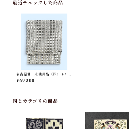
最近チェックした商品
名古屋帯 未使用品（株）ふく
い 白/シルバー/涅色 お洒落でモ
¥69,300
ダンな格子柄 反端つき 長さ 3
71㎝ Q6783
同じカテゴリの商品