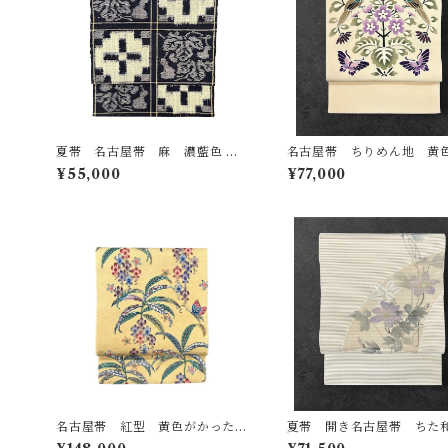
夏帯 名古屋帯 麻 濃藍色 砥
名古屋帯 ちりめん地 黄
粉色など 十字文とひょうたんな
った丁子色の地 草花 鳥 
¥55,000
¥77,000
ど 長さ 369㎝ Q7130
さ 362.5㎝ Q7122
名古屋帯 紅型 黄色がかった淡
夏帯 開き名古屋帯 ちた
香色の地 サガリバナ 未使用
綴れ 練色の地 紅藤色や