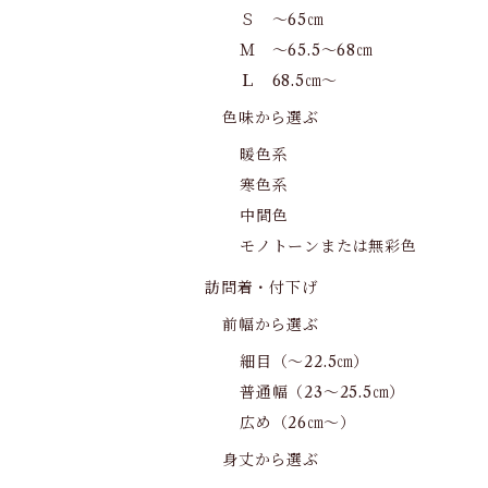
Ｓ ～65㎝
Ｍ ～65.5～68㎝
Ｌ 68.5㎝～
色味から選ぶ
暖色系
寒色系
中間色
モノトーンまたは無彩色
訪問着・付下げ
前幅から選ぶ
細目（～22.5㎝）
普通幅（23～25.5㎝）
広め（26㎝～）
身丈から選ぶ