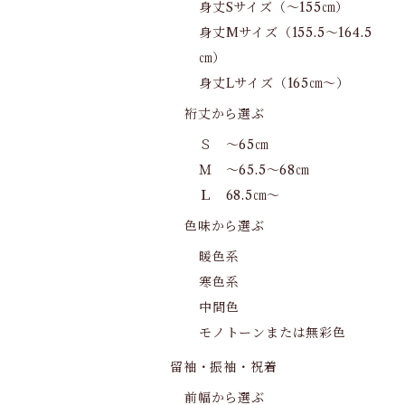
身丈Sサイズ（～155㎝）
身丈Mサイズ（155.5～164.5
㎝）
身丈Lサイズ（165㎝～）
裄丈から選ぶ
Ｓ ～65㎝
Ｍ ～65.5～68㎝
Ｌ 68.5㎝～
色味から選ぶ
暖色系
寒色系
中間色
モノトーンまたは無彩色
留袖・振袖・祝着
前幅から選ぶ