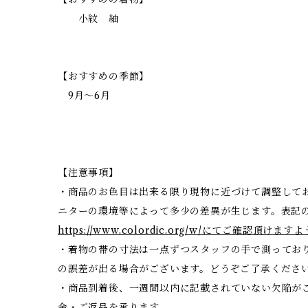
小紋 紬
【おすすめの季節】
9月〜6月
【注意事項】
・商品のお色目は出来る限り現物に近づけて調整して
ニターの環境等によって多少の差異が生じます。表記
https://www.colordic.org/w/にてご確認頂
・着物の帯の寸法は一点ずつスタッフの手で測ってお
の誤差が出る場合がございます。どうぞご了承くださ
・商品到着後、一週間以内に記載されていない欠陥が
金・ご返品を承ります。