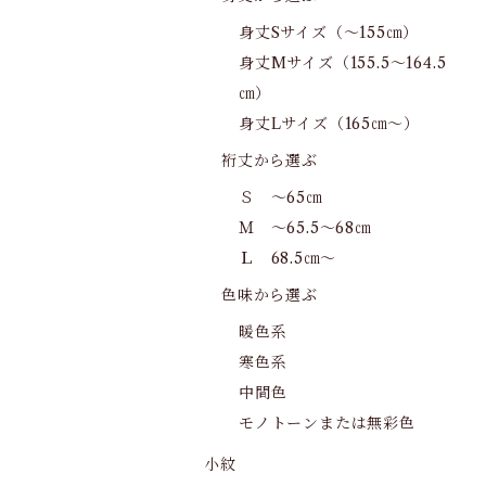
身丈Sサイズ（～155㎝）
身丈Mサイズ（155.5～164.5
㎝）
身丈Lサイズ（165㎝～）
裄丈から選ぶ
Ｓ ～65㎝
Ｍ ～65.5～68㎝
Ｌ 68.5㎝～
色味から選ぶ
暖色系
寒色系
中間色
モノトーンまたは無彩色
小紋